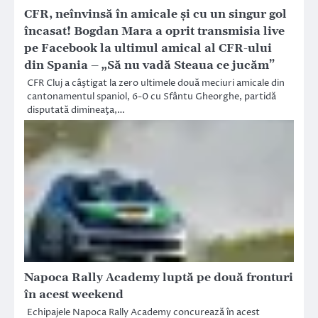
CFR, neînvinsă în amicale şi cu un singur gol
încasat! Bogdan Mara a oprit transmisia live
pe Facebook la ultimul amical al CFR-ului
din Spania – „Să nu vadă Steaua ce jucăm”
CFR Cluj a câştigat la zero ultimele două meciuri amicale din
cantonamentul spaniol, 6-0 cu Sfântu Gheorghe, partidă
disputată dimineaţa,…
Napoca Rally Academy luptă pe două fronturi
în acest weekend
Echipajele Napoca Rally Academy concurează în acest