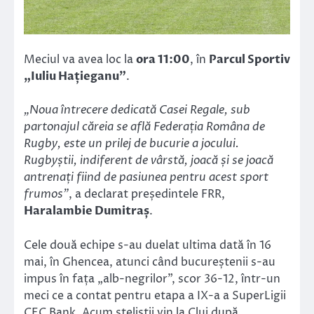
Meciul va avea loc la
ora 11:00
, în
Parcul Sportiv
„Iuliu Hațieganu”
.
„Noua întrecere dedicată Casei Regale, sub
partonajul căreia se află Federația Româna de
Rugby, este un prilej de bucurie a jocului.
Rugbyștii, indiferent de vârstă, joacă și se joacă
antrenați fiind de pasiunea pentru acest sport
frumos”
, a declarat președintele FRR,
Haralambie Dumitraș
.
Cele două echipe s-au duelat ultima dată în 16
mai, în Ghencea, atunci când bucureștenii s-au
impus în fața „alb-negrilor”, scor 36-12, într-un
meci ce a contat pentru etapa a IX-a a SuperLigii
CEC Bank. Acum steliștii vin la Cluj după