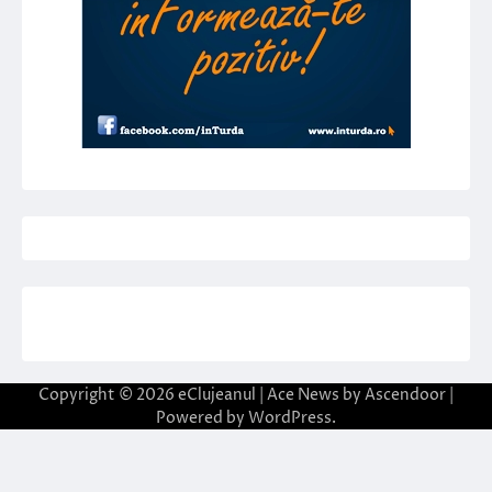
Copyright © 2026
eClujeanul
| Ace News by
Ascendoor
|
Powered by
WordPress
.