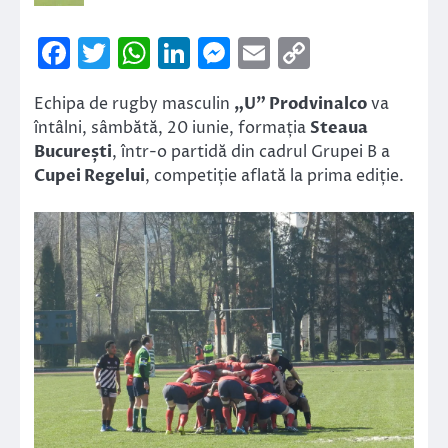
Facebook
Twitter
WhatsApp
LinkedIn
Messenger
Email
Copy
Link
Echipa de rugby masculin
„U” Prodvinalco
va
întâlni, sâmbătă, 20 iunie, formația
Steaua
București
, într-o partidă din cadrul Grupei B a
Cupei Regelui
, competiție aflată la prima ediție.