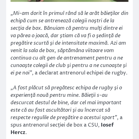
„Mi-am dorit în primul rând să le arăt băieţilor din
echipă cum se antrenează colegii noştri de la
secţia de box. Bănuiam că pentru mulţi dintre ei
va părea o joacă, dar ştiam că va fi o şedinţă de
pregătire scurtă şi de intensitate maximă. Azi am
venit la sala de box, săptămâna viitoare vom
continua cu alt gen de antrenament pentru a ne
cunoaşte colegii de club şi pentru a ne cunoaşte şi
ei pe noi”
, a declarat antrenorul echipei de rugby.
„A fost plăcut să pregătesc echipa de rugby şi o
experienţă nouă pentru mine. Băieţii s-au
descurcat destul de bine, dar cel mai important
este că au fost ascultători şi au încercat să
respecte regulile de pregătire a acestui sport”
, a
spus antrenorul secției de box a CSU,
Iosef
Hercz
.