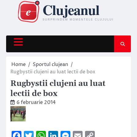
Skip
to
content
Home
Sportul clujean
Rugbystii clujeni au luat lectii de box
Rugbystii clujeni au luat
lectii de box
6 februarie 2014
Facebook
Twitter
WhatsApp
LinkedIn
Messenger
Email
Copy