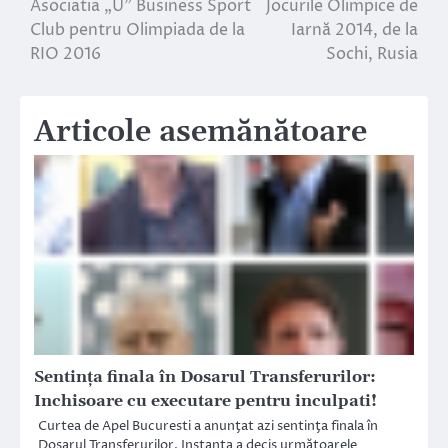
Asociatia „U” Business Sport
Jocurile Olimpice de
în
Club pentru Olimpiada de la
Iarnă 2014, de la
RIO 2016
Sochi, Rusia
articole
Articole asemănătoare
Sentinţa finala în Dosarul Transferurilor:
Inchisoare cu executare pentru inculpati!
Curtea de Apel Bucuresti a anunţat azi sentinţa finala în
Dosarul Transferurilor. Instanţa a decis următoarele