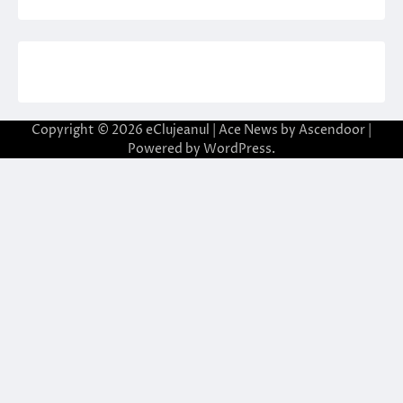
Copyright © 2026
eClujeanul
| Ace News by
Ascendoor
|
Powered by
WordPress
.