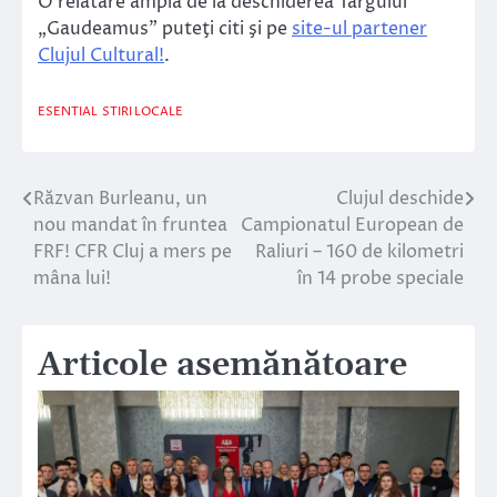
O relatare amplă de la deschiderea Târgului
„Gaudeamus” puteţi citi şi pe
site-ul partener
Clujul Cultural!
.
ESENTIAL
STIRI LOCALE
Răzvan Burleanu, un
Clujul deschide
Navigare
nou mandat în fruntea
Campionatul European de
în
FRF! CFR Cluj a mers pe
Raliuri – 160 de kilometri
mâna lui!
în 14 probe speciale
articole
Articole asemănătoare