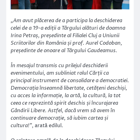
„Am avut plăcerea de a participa la deschiderea
celei de a 19-a ediții a Târgului alături de doamna
Irina Petraș, președinte al Filialei Cluj a Uniunii
Scriitorilor din România și prof. Aurel Codoban,
președinte de onoare al Târgului Gaudeamus.
În mesajul transmis cu prilejul deschiderii
evenimentului, am subliniat rolul Cărții ca
principal instrument de consolidare a democratiei.
Democrația înseamnă libertate, cetățeni deschiși,
cu acces la informație, la artă, la cultură, la tot
ceea ce reprezintă spirit deschis și încurajarea
Gândirii Libere. Astfel, dacă vrem să avem în
continuare democrație, să iubim cartea și
cultura!”
, arată edilul.