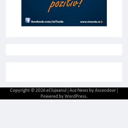
Copyright © 2026
eClujeanul
| Ace News by
Ascendoor
|
Powered by
WordPress
.