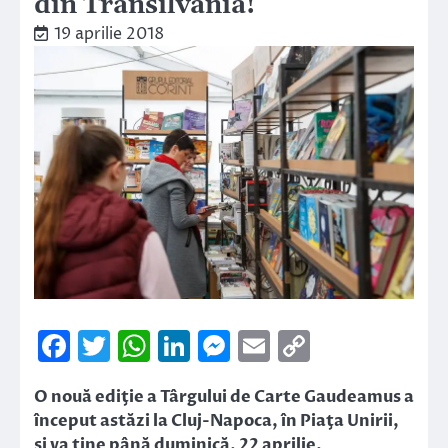
din Transilvania!
19 aprilie 2018
Facebook
Twitter
WhatsApp
LinkedIn
Messenger
Email
Copy
Link
O nouă ediţie a Târgului de Carte Gaudeamus a
început astăzi la Cluj-Napoca, în Piaţa Unirii,
şi va ţine până duminică, 22 aprilie.