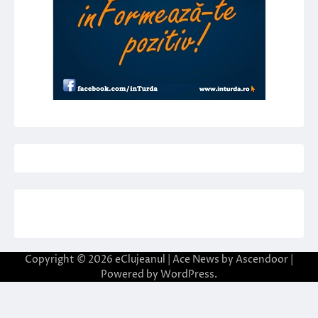
Copyright © 2026
eClujeanul
| Ace News by
Ascendoor
|
Powered by
WordPress
.