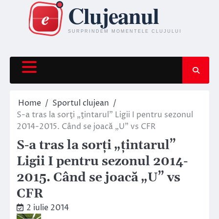
Skip
to
content
Home
Sportul clujean
S-a tras la sorţi „ţintarul” Ligii I pentru sezonul
2014-2015. Când se joacă „U” vs CFR
S-a tras la sorţi „ţintarul”
Ligii I pentru sezonul 2014-
2015. Când se joacă „U” vs
CFR
2 iulie 2014