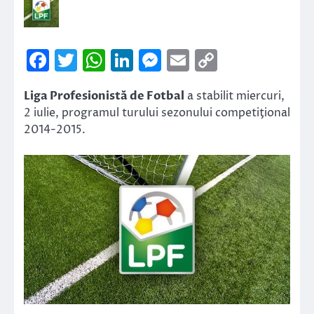
Facebook
Twitter
WhatsApp
LinkedIn
Messenger
Email
Copy
Link
Liga Profesionistă de Fotbal
a stabilit miercuri,
2 iulie, programul turului sezonului competiţional
2014-2015.