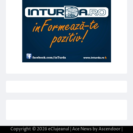
Copyright © 2026
eClujeanul
| Ace News by
Ascendoor
|