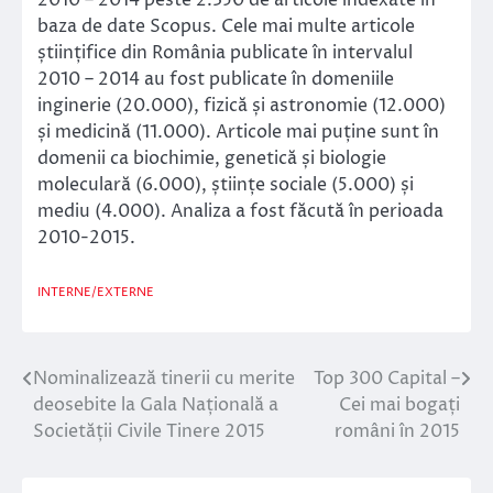
2010 – 2014 peste 2.350 de articole indexate în
baza de date Scopus. Cele mai multe articole
științifice din România publicate în intervalul
2010 – 2014 au fost publicate în domeniile
inginerie (20.000), fizică și astronomie (12.000)
și medicină (11.000). Articole mai puține sunt în
domenii ca biochimie, genetică și biologie
moleculară (6.000), științe sociale (5.000) și
mediu (4.000). Analiza a fost făcută în perioada
2010-2015.
INTERNE/EXTERNE
Nominalizează tinerii cu merite
Top 300 Capital –
Navigare
deosebite la Gala Națională a
Cei mai bogați
în
Societății Civile Tinere 2015
români în 2015
articole