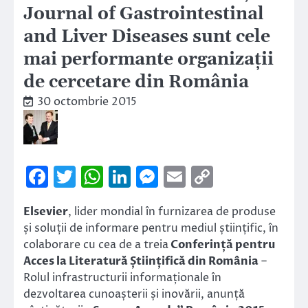
Journal of Gastrointestinal
and Liver Diseases sunt cele
mai performante organizații
de cercetare din România
30 octombrie 2015
Facebook
Twitter
WhatsApp
LinkedIn
Messenger
Email
Copy
Link
Elsevier
, lider mondial în furnizarea de produse
și soluții de informare pentru mediul științific, în
colaborare cu cea de a treia
Conferință pentru
Acces la Literatură Științifică din România
–
Rolul infrastructurii informaționale în
dezvoltarea cunoașterii și inovării, anunță