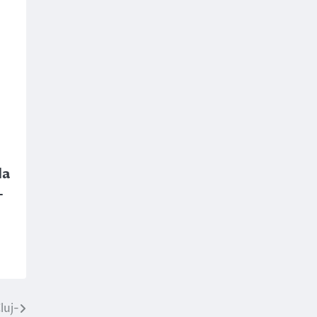
la
-
luj-