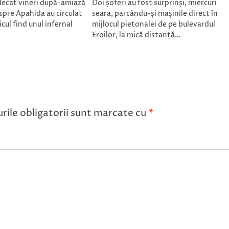
plecat vineri după-amiază
Doi șoferi au fost surprinși, miercuri
spre Apahida au circulat
seara, parcându-și mașinile direct în
icul find unul infernal
mijlocul pietonalei de pe bulevardul
Eroilor, la mică distanță…
ile obligatorii sunt marcate cu
*