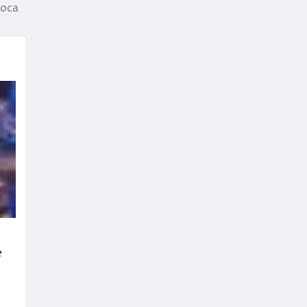
oca
e