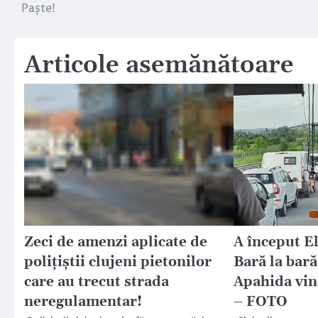
Paște!
în
articole
Articole asemănătoare
Zeci de amenzi aplicate de
A început El
poliţiştii clujeni pietonilor
Bară la bară
care au trecut strada
Apahida vin
neregulamentar!
– FOTO