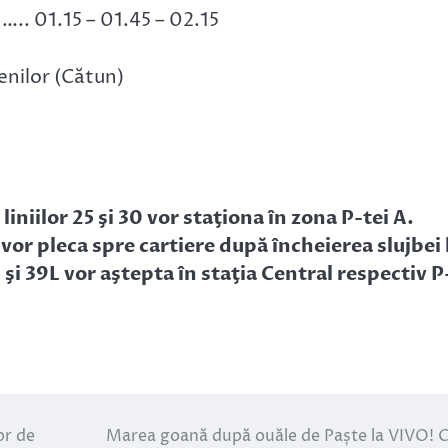
 ….. 01.15 – 01.45 – 02.15
tenilor (Cătun)
niilor 25 şi 30 vor staţiona în zona P-tei A.
 vor pleca spre cartiere după încheierea slujbei 
L şi 39L vor aştepta în staţia Central respectiv P
or de
Marea goană după ouăle de Paște la VIVO! C