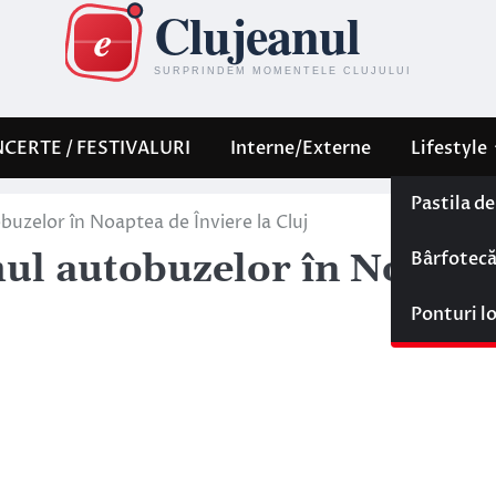
CERTE / FESTIVALURI
Interne/Externe
Lifestyle
Pastila d
uzelor în Noaptea de Înviere la Cluj
Bârfotec
ul autobuzelor în Noapte
Ponturi l