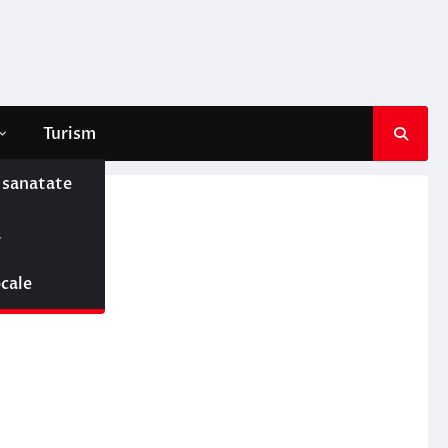
Turism
e sanatate
ă
a
ocale