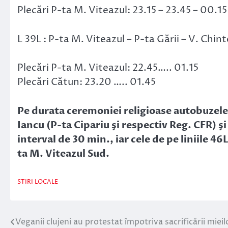
Plecări P-ta M. Viteazul: 23.15 – 23.45 – 00.15
L 39L : P-ta M. Viteazul – P-ta Gării – V. Chin
Plecări P-ta M. Viteazul: 22.45….. 01.15
Plecări Cătun: 23.20 ….. 01.45
Pe durata ceremoniei religioase autobuzele li
Iancu (P-ta Cipariu şi respectiv Reg. CFR) şi
interval de 30 min., iar cele de pe liniile 46
ta M. Viteazul Sud.
STIRI LOCALE
Veganii clujeni au protestat împotriva sacrificării mieil
Navigare