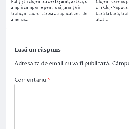
Poliţiştii clujeni au desfăşurat, astăzi, o
Clujenii care au 
amplă campanie pentru siguranţă în
din Cluj-Napoca 
trafic, în cadrul căreia au aplicat zeci de
bară la bară, traf
amenzi…
atât…
Lasă un răspuns
Adresa ta de email nu va fi publicată.
Câmpur
Comentariu
*