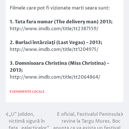
Filmele care pot fi vizionate marti seara sunt:
1. Tata fara numar (The delivery man) 2013;
http://www.imdb.com/title/tt2387559/
2. Burlaci întârziaţi (Last Vegas) – 2013;
http://www.imdb.com/title/tt1204975/
3. Domnisoara Christina (Miss Christina) –
2013;
http://www.imdb.com/title/tt2064864/
EVENIMENTE LOCALE
„U” Jolidon,
E oficial, Festivalul Peninsula
Navigare
victimă sigură în
revine la Targu Mures. Boc
în
faţa „galacticelor”
anunta ca va exista un festival