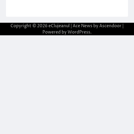
Copyright © 2026
eClujeanul
| Ace News by
Ascendoor
|
Powered by
WordPress
.