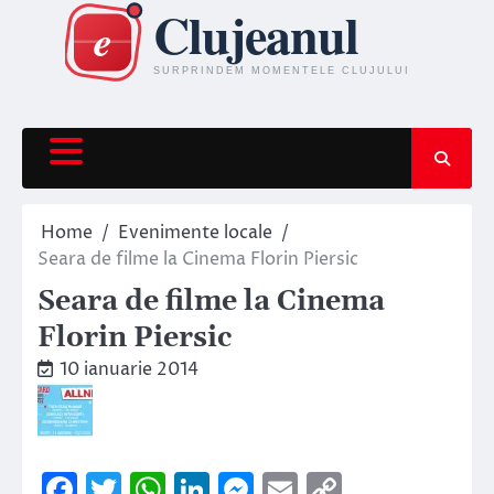
Skip
to
content
Home
Evenimente locale
Seara de filme la Cinema Florin Piersic
Seara de filme la Cinema
Florin Piersic
10 ianuarie 2014
Facebook
Twitter
WhatsApp
LinkedIn
Messenger
Email
Copy