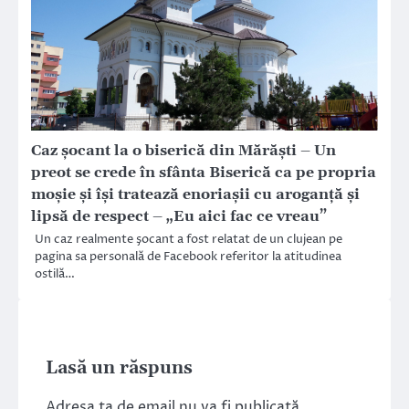
Caz şocant la o biserică din Mărăşti – Un
preot se crede în sfânta Biserică ca pe propria
moşie şi îşi tratează enoriaşii cu aroganţă şi
lipsă de respect – „Eu aici fac ce vreau”
Un caz realmente şocant a fost relatat de un clujean pe
pagina sa personală de Facebook referitor la atitudinea
ostilă…
Lasă un răspuns
Adresa ta de email nu va fi publicată.