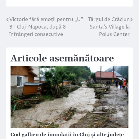
Victorie fără emoții pentru „U”
Târgul de Crăciun
Navigare
BT Cluj-Napoca, după 8
Santa’s Village la
în
înfrângeri consecutive
Polus Center
articole
Articole asemănătoare
Cod galben de inundații în Cluj și alte județe