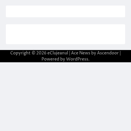
Copyright © 2026
eClujeanul
| Ace News by
Ascendoor
|
Powered by
WordPress
.