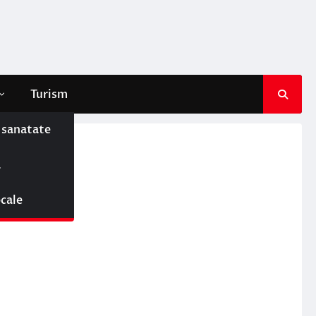
Turism
e sanatate
ă
ocale