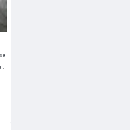
e a
i,