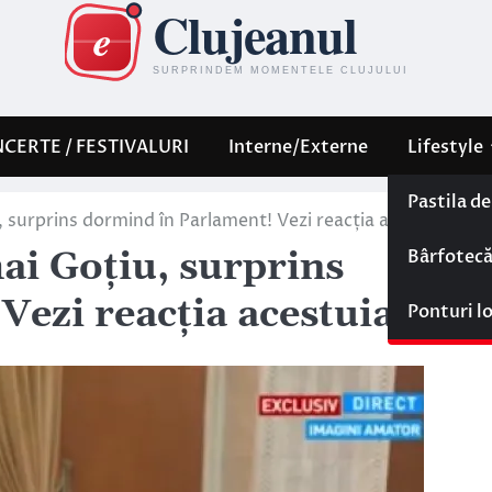
CERTE / FESTIVALURI
Interne/Externe
Lifestyle
Pastila d
 surprins dormind în Parlament! Vezi reacția acestuia
Bârfotec
ai Goțiu, surprins
ezi reacția acestuia
Ponturi l