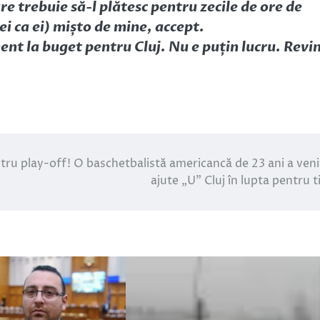
re trebuie să-l plătesc pentru zecile de ore de
ei ca ei) mișto de mine, accept.
nt la buget pentru Cluj. Nu e puțin lucru. Revi
ntru play-off! O baschetbalistă americancă de 23 ani a veni
ajute „U” Cluj în lupta pentru ti