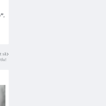
n”
,
t să
tlu!