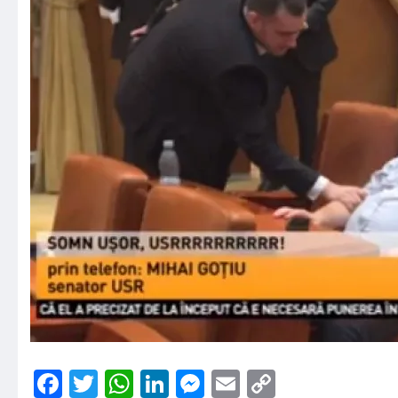
Facebook
Twitter
WhatsApp
LinkedIn
Messenger
Email
Copy