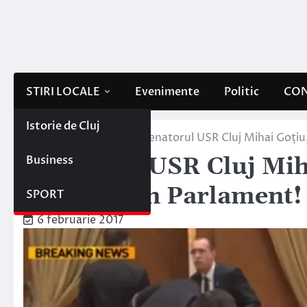
Skip
to
content
STIRI LOCALE
Evenimente
Politic
CON
Istorie de Cluj
Home
Stiri locale
Senatorul USR Cluj Mihai Goțiu,
Business
Senatorul USR Cluj Mih
dormind în Parlament! V
SPORT
6 februarie 2017