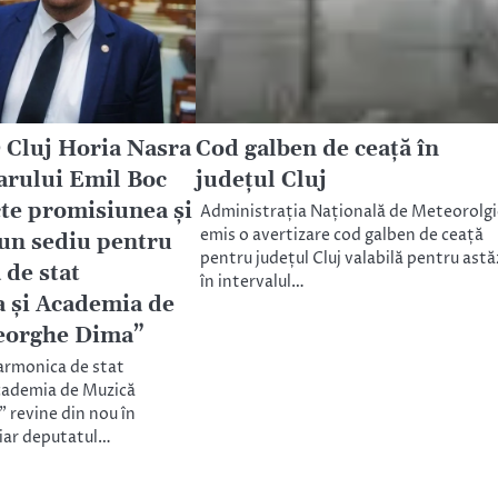
 Cluj Horia Nasra
Cod galben de ceață în
marului Emil Boc
județul Cluj
cte promisiunea și
Administrația Națională de Meteorolgi
emis o avertizare cod galben de ceață
 un sediu pentru
pentru județul Cluj valabilă pentru astăz
 de stat
în intervalul…
a și Academia de
eorghe Dima”
larmonica de stat
Academia de Muzică
revine din nou în
 iar deputatul…