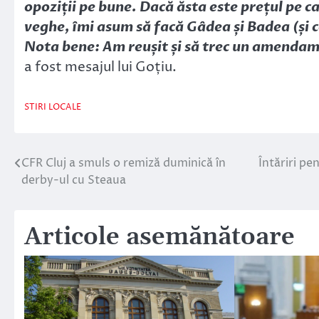
opoziții pe bune. Dacă ăsta este prețul pe ca
veghe, îmi asum să facă Gâdea și Badea (și c
Nota bene: Am reușit și să trec un amendame
a fost mesajul lui Goțiu.
STIRI LOCALE
CFR Cluj a smuls o remiză duminică în
Întăriri pe
Navigare
derby-ul cu Steaua
în
articole
Articole asemănătoare