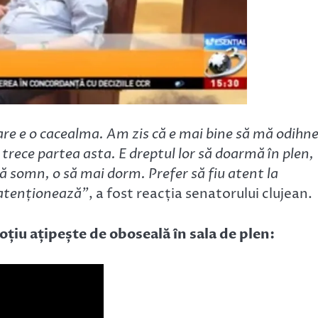
re e o cacealma. Am zis că e mai bine să mă odihn
trece partea asta. E dreptul lor să doarmă în plen,
că somn, o să mai dorm. Prefer să fiu atent la
atenționează”
, a fost reacția senatorului clujean.
oțiu ațipește de oboseală în sala de plen: