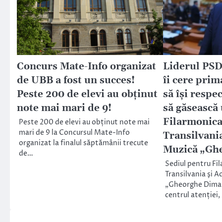
Concurs Mate-Info organizat
Liderul PSD
de UBB a fost un succes!
îi cere pri
Peste 200 de elevi au obținut
să își respe
note mai mari de 9!
să găsească
Filarmonica
Peste 200 de elevi au obținut note mai
mari de 9 la Concursul Mate-Info
Transilvani
organizat la finalul săptămânii trecute
Muzică „Gh
de…
Sediul pentru Fi
Transilvania şi 
„Gheorghe Dima” 
centrul atenției,