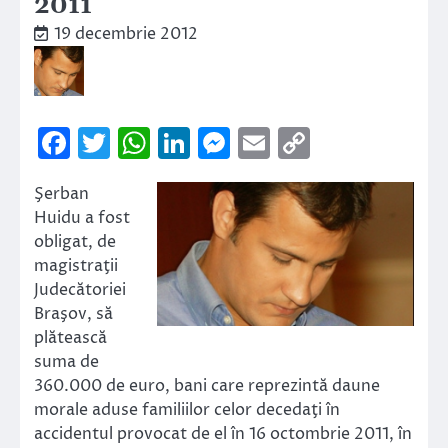
2011
19 decembrie 2012
Facebook
Twitter
WhatsApp
LinkedIn
Messenger
Email
Copy
Link
Şerban
Huidu a fost
obligat, de
magistraţii
Judecătoriei
Braşov, să
plătească
suma de
360.000 de euro, bani care reprezintă daune
morale aduse familiilor celor decedaţi în
accidentul provocat de el în 16 octombrie 2011, în