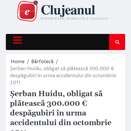
Skip
to
content
Home
Bârfotecă
Şerban Huidu, obligat să plătească 300.000 €
despăgubiri în urma accidentului din octombrie
2011
Şerban Huidu, obligat să
plătească 300.000 €
despăgubiri în urma
accidentului din octombrie