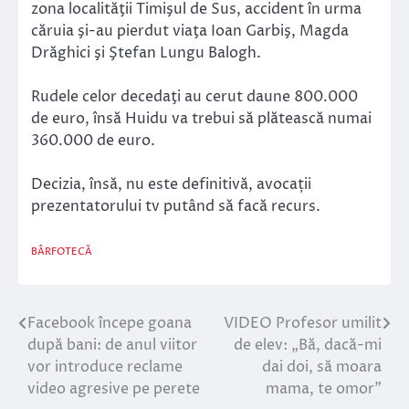
zona localităţii Timişul de Sus, accident în urma
căruia şi-au pierdut viaţa Ioan Garbiş, Magda
Drăghici şi Ştefan Lungu Balogh.
Rudele celor decedaţi au cerut daune 800.000
de euro, însă Huidu va trebui să plătească numai
360.000 de euro.
Decizia, însă, nu este definitivă, avocații
prezentatorului tv putând să facă recurs.
BÂRFOTECĂ
Facebook începe goana
VIDEO Profesor umilit
Navigare
după bani: de anul viitor
de elev: „Bă, dacă-mi
în
vor introduce reclame
dai doi, să moara
video agresive pe perete
mama, te omor”
articole