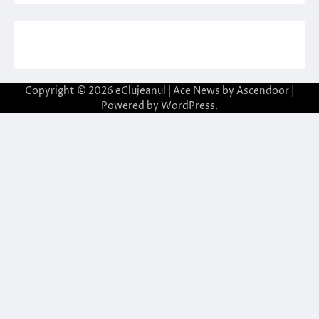
Copyright © 2026
eClujeanul
| Ace News by
Ascendoor
|
Powered by
WordPress
.