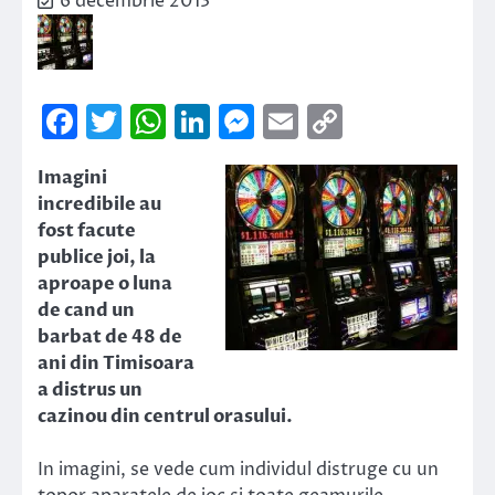
6 decembrie 2013
Facebook
Twitter
WhatsApp
LinkedIn
Messenger
Email
Copy
Link
Imagini
incredibile au
fost facute
publice joi, la
aproape o luna
de cand un
barbat de 48 de
ani din Timisoara
a distrus un
cazinou din centrul orasului.
In imagini, se vede cum individul distruge cu un