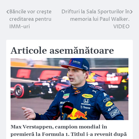
Băncile vor creşte
Drifturi la Sala Sporturilor în
Navigare
creditarea pentru
memoria lui Paul Walker.
în
IMM-uri
VIDEO
articole
Articole asemănătoare
Max Verstappen, campion mondial în
premieră la Formula 1. Titlul i-a revenit după