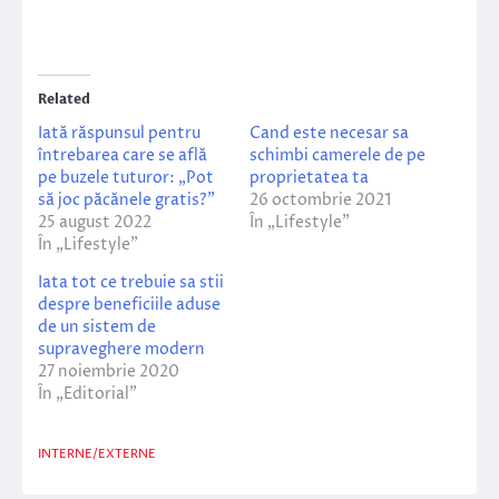
Related
Iată răspunsul pentru
Cand este necesar sa
întrebarea care se află
schimbi camerele de pe
pe buzele tuturor: „Pot
proprietatea ta
să joc păcănele gratis?”
26 octombrie 2021
25 august 2022
În „Lifestyle”
În „Lifestyle”
Iata tot ce trebuie sa stii
despre beneficiile aduse
de un sistem de
supraveghere modern
27 noiembrie 2020
În „Editorial”
INTERNE/EXTERNE