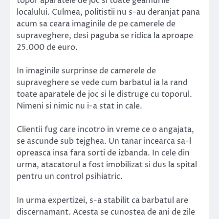
topor aparatele de joc si toate geamurile
localului. Culmea, politistii nu s-au deranjat pana
acum sa ceara imaginile de pe camerele de
supraveghere, desi paguba se ridica la aproape
25.000 de euro.
In imaginile surprinse de camerele de
supraveghere se vede cum barbatul ia la rand
toate aparatele de joc si le distruge cu toporul.
Nimeni si nimic nu i-a stat in cale.
Clientii fug care incotro in vreme ce o angajata,
se ascunde sub tejghea. Un tanar incearca sa-l
opreasca insa fara sorti de izbanda. In cele din
urma, atacatorul a fost imobilizat si dus la spital
pentru un control psihiatric.
In urma expertizei, s-a stabilit ca barbatul are
discernamant. Acesta se cunostea de ani de zile