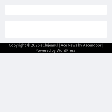
Copyright © 2026
eClujeanul
| Ace News by
Ascendoor
|
Powered by
WordPress
.