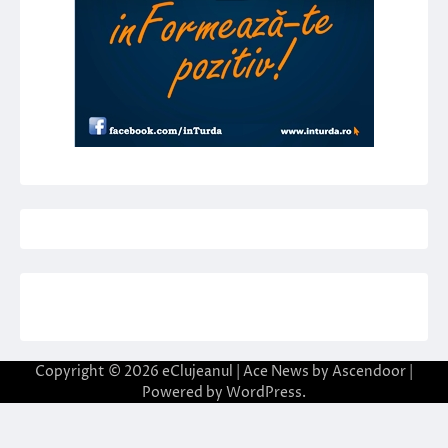
Copyright © 2026
eClujeanul
| Ace News by
Ascendoor
|
Powered by
WordPress
.