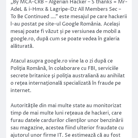
„By MCA-CRB – Algerian Hacker – S thanks = Mr-
AdeL & i-Hmx & Lagripe-Dz All Members Sec –
To Be Continued ….” este mesajul pe care hackerii
l-au postat pe site-ul Google România. Același
mesaj poate fi văzut și pe versiunea de mobil a
google.ro, după cum se poate vedea în galeria
alăturată.
Atacul asupra google.ro vine la o zi după ce
Poliţia Română, în colaborare cu FBI, serviciile
secrete britanice şi poliţia australiană au anihilat
o reţea internaţională specializată în fraude pe
internet.
Autorităţile din mai multe state au monitorizat
timp de mai multe luni reţeaua de hackeri, care
furau datele cardurilor clienţilor unor benzinării
sau magazine, acestea fiind ulterior fraudate cu
ajutorul unor firme IT. Se estimează că au fost