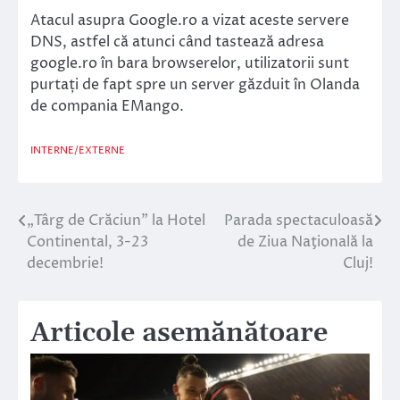
Atacul asupra Google.ro a vizat aceste servere
DNS, astfel că atunci când tastează adresa
google.ro în bara browserelor, utilizatorii sunt
purtați de fapt spre un server găzduit în Olanda
de compania EMango.
INTERNE/EXTERNE
„Târg de Crăciun” la Hotel
Parada spectaculoasă
Navigare
Continental, 3-23
de Ziua Naţională la
în
decembrie!
Cluj!
articole
Articole asemănătoare