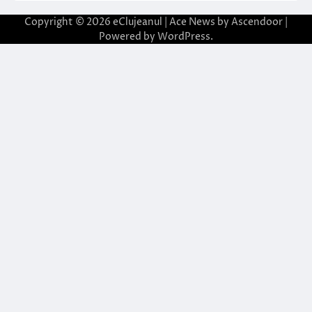
Copyright © 2026
eClujeanul
| Ace News by
Ascendoor
|
Powered by
WordPress
.