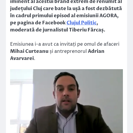
iminent al acestui brand extrem de renumit al
județului Cluj care bate la ușă a fost dezbătută
în cadrul primului episod al emisiunii AGORA,
pe pagina de Facebook
Clujul Politic
,
moderată de jurnalistul Tiberiu Fărcaș.
Emisiunea i-a avut ca invitați pe omul de afaceri
Mihai Curteanu
și antreprenorul
Adrian
Avarvarei
.