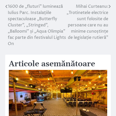
1600 de „fluturi” luminează
Mihai Curteanu:
Navigare
Iulius Parc. Instalațiile
„Trotinetele electrice
în
spectaculoase „Butterfly
sunt folosite de
Cluster”, „Stringed”,
persoane care nu au
articole
„Balloomi” și „Aqua Olimpia”
minime cunoștințe
fac parte din festivalul Lights
de legislație rutieră”
On
Articole asemănătoare