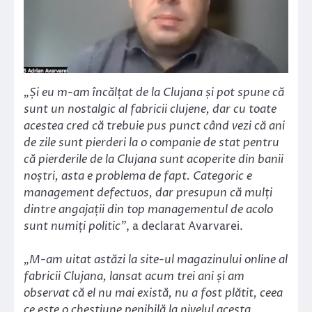
„Și eu m-am încălțat de la Clujana și pot spune că
sunt un nostalgic al fabricii clujene, dar cu toate
acestea cred că trebuie pus punct când vezi că ani
de zile sunt pierderi la o companie de stat pentru
că pierderile de la Clujana sunt acoperite din banii
noștri, asta e problema de fapt. Categoric e
management defectuos, dar presupun că mulți
dintre angajații din top managementul de acolo
sunt numiți politic”
, a declarat Avarvarei.
„M-am uitat astăzi la site-ul magazinului online al
fabricii Clujana, lansat acum trei ani și am
observat că el nu mai există, nu a fost plătit, ceea
ce este o chestiune penibilă la nivelul acesta.