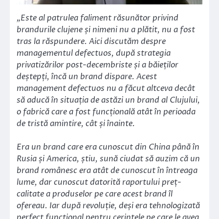
„Este al patrulea faliment răsunător privind
brandurile clujene și nimeni nu a plătit, nu a fost
tras la răspundere. Aici discutăm despre
managementul defectuos, după strategia
privatizărilor post-decembriste și a băieților
deștepți, încă un brand dispare. Acest
management defectuos nu a făcut altceva decât
să aducă în situația de astăzi un brand al Clujului,
o fabrică care a fost funcțională atât în perioada
de tristă amintire, cât și înainte.
Era un brand care era cunoscut din China până în
Rusia și America, știu, sună ciudat să auzim că un
brand românesc era atât de cunoscut în întreaga
lume, dar cunoscut datorită raportului preț-
calitate a produselor pe care acest brand îl
ofereau. Iar după revoluție, deși era tehnologizată
perfect funcțional pentru cerințele pe care le avea