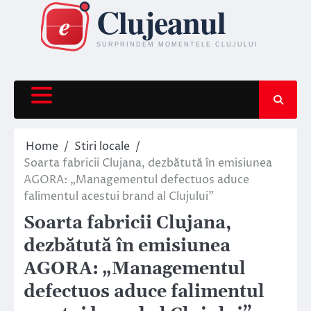
Skip
to
content
Home
Stiri locale
Soarta fabricii Clujana, dezbătută în emisiunea
AGORA: „Managementul defectuos aduce
falimentul acestui brand al Clujului”
Soarta fabricii Clujana,
dezbătută în emisiunea
AGORA: „Managementul
defectuos aduce falimentul