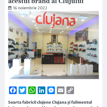
acestui brand al Clujului”
16 noiembrie 2022
Facebook
Twitter
WhatsApp
LinkedIn
Messenger
Email
Copy
Link
Soarta fabricii clujene Clujana și falimentul