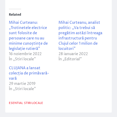
Related
Mihai Curteanu:
Mihai Curteanu, analist
„Trotinetele electrice
politic: „Va trebui să
sunt folosite de
pregătim astăzi întreaga
persoane care nu au
infrastructură pentru
minime cunoștințe de
Clujul celor 1 milion de
legislație rutieră”
locuitori”
16 noiembrie 2022
28 ianuarie 2022
În „Stiri locale”
În „Editorial”
CLUJANA a lansat
colecția de primăvară-
vară
29 martie 2019
În „Stiri locale”
ESENTIAL
STIRI LOCALE