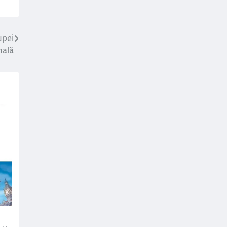
upei
nală