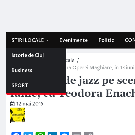
Skip
to
content
STIRI LOCALE
Evenimente
Politic
CON
Istorie de Cluj
Home
Evenimente locale
Spectacol de jazz pe scena Operei Maghiare, în 13 iun
Business
Spectacol de jazz pe sc
SPORT
iunie, cu Teodora Enac
12 mai 2015