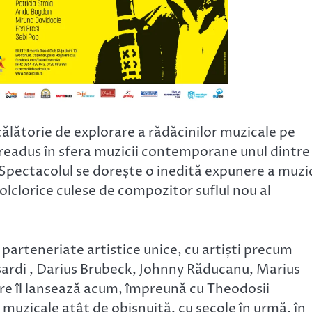
călătorie de explorare a rădăcinilor muzicale pe
a readus în sfera muzicii contemporane unul dintre
 Spectacolul se dorește o inedită expunere a muzic
olclorice culese de compozitor suflul nou al
parteneriate artistice unice, cu artiști precum
ardi , Darius Brubeck, Johnny Răducanu, Marius
care îl lansează acum, împreună cu Theodosii
i muzicale atât de obișnuită, cu secole în urmă, în