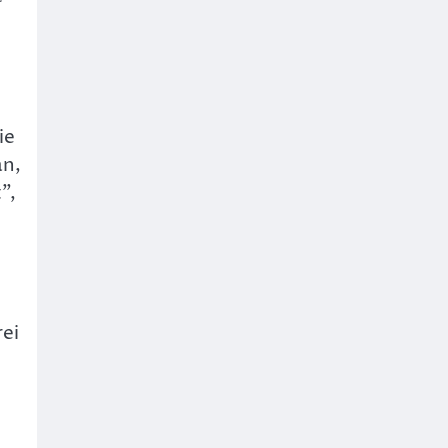
ie
an,
”,
rei