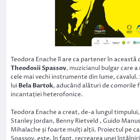
Teodora Enache îl are ca partener în această 
Theodosii Spassov
, muzicianul bulgar care 
cele mai vechi instrumente din lume, cavalul.
lui
Bela Bartok
, aducând alături de comorile f
incantației heterofonice.
Teodora Enache a creat, de-a lungul timpului, 
Stanley Jordan, Benny Rietveld , Guido Manus
Mihalache și foarte mulți alții. Proiectul pe 
Spassov, este, în fapt, recrearea unei întâlnir