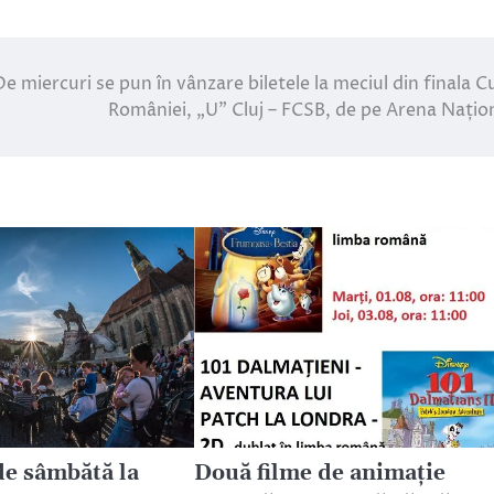
De miercuri se pun în vânzare biletele la meciul din finala C
României, „U” Cluj – FCSB, de pe Arena Națio
e sâmbătă la
Două filme de animație