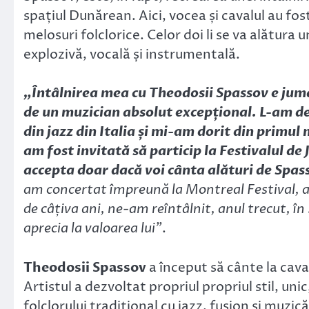
spațiul Dunărean. Aici, vocea și cavalul au fos
melosuri folclorice. Celor doi li se va alătura
explozivă, vocală și instrumentală.
„Întâlnirea mea cu Theodosii Spassov e jumă
de un muzician absolut excepțional. L-am de
din jazz din Italia și mi-am dorit din primul
am fost invitată să particip la Festivalul de 
accepta doar dacă voi cânta alături de Spas
am concertat împreună la Montreal Festival, a
de câțiva ani, ne-am reîntâlnit, anul trecut, în 
aprecia la valoarea lui”
.
Theodosii Spassov
a început să cânte la caval
Artistul a dezvoltat propriul propriul stil, un
folclorului tradiţional cu jazz, fusion şi muzică