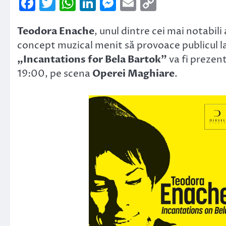
Facebook
Twitter
WhatsApp
LinkedIn
Messenger
Email
Copy
Link
Teodora Enache
, unul dintre cei mai notabili
concept muzical menit să provoace publicul l
„Incantations for Bela Bartok”
va fi prezent
19:00, pe scena
Operei Maghiare
.