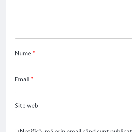
Nume
*
Email
*
Site web
Notifică-mă prin email când sunt publicat