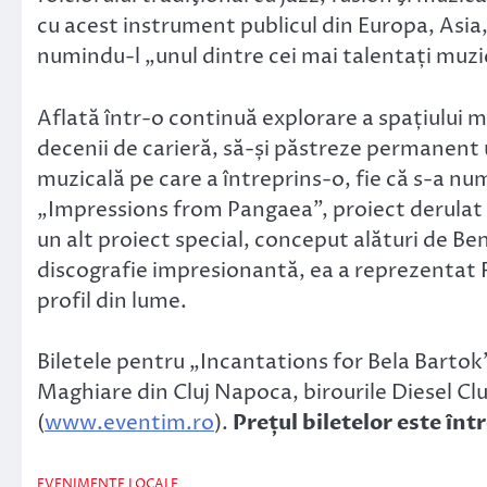
cu acest instrument publicul din Europa, Asia
numindu-l „unul dintre cei mai talentați muzi
Aflată într-o continuă explorare a spațiului m
decenii de carieră, să-și păstreze permanent un
muzicală pe care a întreprins-o, fie că s-a nu
„Impressions from Pangaea”, proiect derulat c
un alt proiect special, conceput alături de Be
discografie impresionantă, ea a reprezentat 
profil din lume.
Biletele pentru „Incantations for Bela Bartok”
Maghiare din Cluj Napoca, birourile Diesel Club
(
www.eventim.ro
).
Prețul biletelor este într
EVENIMENTE LOCALE