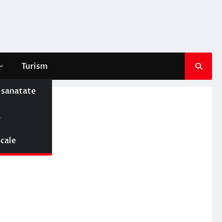
Turism
e sanatate
ă
ocale