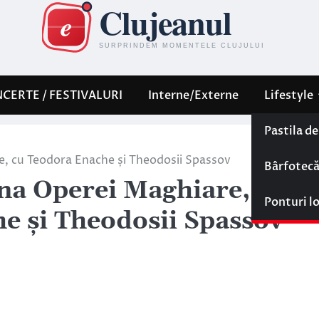
CERTE / FESTIVALURI
Interne/Externe
Lifestyle
Pastila d
ie, cu Teodora Enache și Theodosii Spassov
Bârfotec
ena Operei Maghiare, în 13
Ponturi l
he și Theodosii Spassov