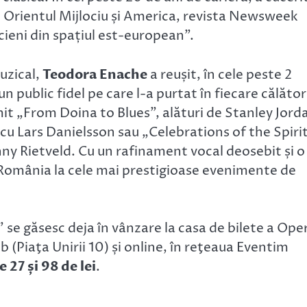
, Orientul Mijlociu și America, revista Newsweek
cieni din spațiul est-european”.
uzical,
Teodora Enache
a reușit, în cele peste 2
 public fidel pe care l-a purtat în fiecare călător
mit „From Doina to Blues”, alături de Stanley Jord
u Lars Danielsson sau „Celebrations of the Spirit
nny Rietveld. Cu un rafinament vocal deosebit și o
România la cele mai prestigioase evenimente de
 se găsesc deja în vânzare la casa de bilete a Ope
 (Piaţa Unirii 10) și online, în reţeaua Eventim
e 27 și 98 de lei
.