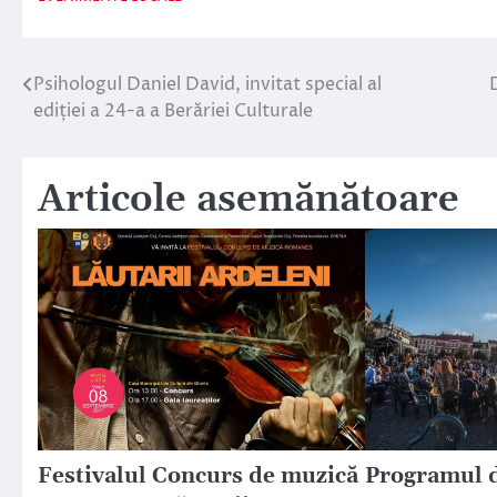
Psihologul Daniel David, invitat special al
Navigare
ediției a 24-a a Berăriei Culturale
în
articole
Articole asemănătoare
Festivalul Concurs de muzică
Programul d