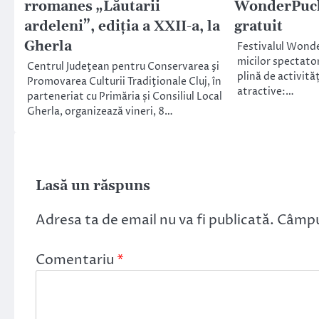
rromanes „Lăutarii
WonderPuck
ardeleni”, ediția a XXII-a, la
gratuit
Gherla
Festivalul Wonde
micilor spectator
Centrul Judeţean pentru Conservarea şi
plină de activită
Promovarea Culturii Tradiţionale Cluj, în
atractive:…
parteneriat cu Primăria și Consiliul Local
Gherla, organizează vineri, 8…
Lasă un răspuns
Adresa ta de email nu va fi publicată.
Câmpur
Comentariu
*