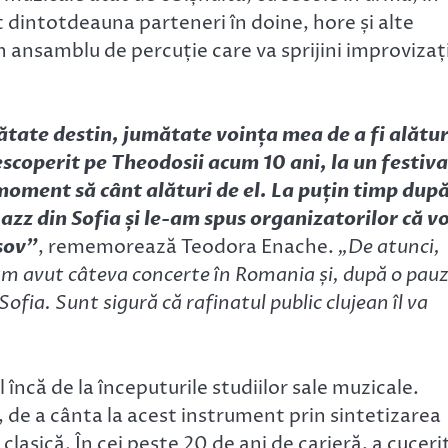
t dintotdeauna parteneri în doine, hore și alte
 un ansamblu de percuție care va sprijini improvizaț
tate destin, jumătate voința mea de a fi alătur
scoperit pe Theodosii acum 10 ani, la un festiva
 moment să cânt alături de el. La puțin timp după
Jazz din Sofia și le-am spus organizatorilor că vo
sov”
, rememorează Teodora Enache.
„De atunci,
m avut câteva concerte în Romania și, după o pau
Sofia. Sunt sigură că rafinatul public clujean îl va
 încă de la începuturile studiilor sale muzicale.
ic, de a cânta la acest instrument prin sintetizarea
 clasică. În cei peste 20 de ani de carieră, a cuceri