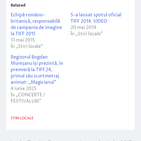
Related
Echipă româno-
S-a lansat spotul oficial
britanică, responsabilă
TIFF 2014. VIDEO
de campania de imagine
20 mai 2014
la TIFF 2015
În „Stiri locale”
13 mai 2015
În „Stiri locale”
Regizorul Bogdan
Mureșanu își prezintă, în
premieră la TIFF.24,
primul său scurtmetraj
animat: „Magicianul”
4 iunie 2025
În „CONCERTE /
FESTIVALURI”
STIRI LOCALE