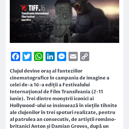
Facebook
Twitter
WhatsApp
LinkedIn
Messenger
Email
Copy
Link
Clujul devine oraș al fanteziilor
cinematografice în campania de imagine a
celei de-a 16-a ediții a Festivalului
Internațional de Film Transilvania (2-11
iunie). Trei dintre monștrii iconici ai
Hollywood-ului se insinuează în viețile tihnite
ale clujenilor în trei spoturi realizate, pentru
al patrulea an consecutiv, de artiștii româno-
britanici Anton și Damian Groves, după un