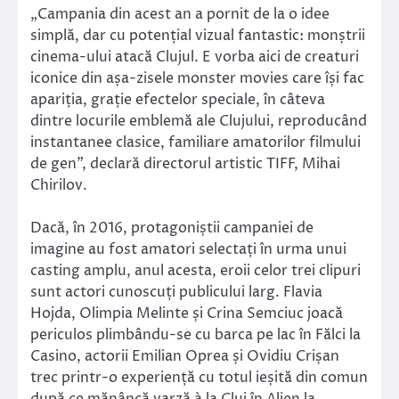
„Campania din acest an a pornit de la o idee
simplă, dar cu potențial vizual fantastic: monștrii
cinema-ului atacă Clujul. E vorba aici de creaturi
iconice din așa-zisele monster movies care își fac
apariția, grație efectelor speciale, în câteva
dintre locurile emblemă ale Clujului, reproducând
instantanee clasice, familiare amatorilor filmului
de gen”, declară directorul artistic TIFF, Mihai
Chirilov.
Dacă, în 2016, protagoniștii campaniei de
imagine au fost amatori selectați în urma unui
casting amplu, anul acesta, eroii celor trei clipuri
sunt actori cunoscuți publicului larg. Flavia
Hojda, Olimpia Melinte și Crina Semciuc joacă
periculos plimbându-se cu barca pe lac în Fălci la
Casino, actorii Emilian Oprea și Ovidiu Crișan
trec printr-o experiență cu totul ieșită din comun