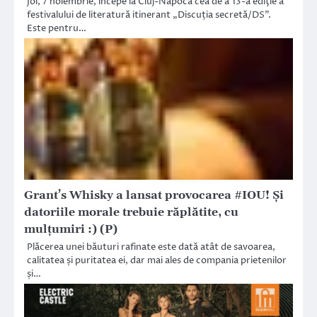
Joi, 7 noiembrie, începe la Cluj-Napoca cea de a 13-a ediţie a
festivalului de literatură itinerant „Discuția secretă/DS”.
Este pentru…
Grant’s Whisky a lansat provocarea #IOU! Și
datoriile morale trebuie răplătite, cu
mulțumiri :) (P)
Plăcerea unei băuturi rafinate este dată atât de savoarea,
calitatea și puritatea ei, dar mai ales de compania prietenilor
și…