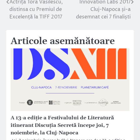
Actrița Tora Vasilescu,
Innovation Labs 2017
Navigare
distinsa cu Premiul de
Cluj-Napoca și-a
în
Excelență la TIFF 2017
desemnat cei 7 finaliști
articole
Articole asemănătoare
A 13-a ediție a Festivalului de Literatură
itinerant Discuția Secretă începe joi, 7
noiembrie, la Cluj-Napoca