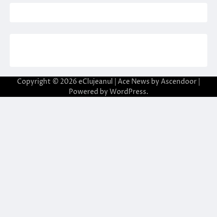
Copyright © 2026
eClujeanul
| Ace News by
Ascendoor
|
Powered by
WordPress
.