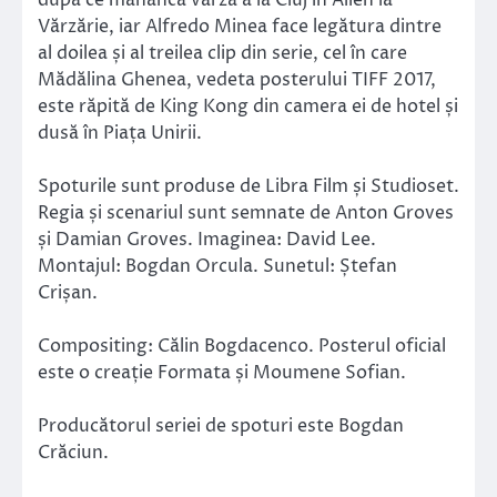
după ce mănâncă varză à la Cluj în Alien la
Vărzărie, iar Alfredo Minea face legătura dintre
al doilea și al treilea clip din serie, cel în care
Mădălina Ghenea, vedeta posterului TIFF 2017,
este răpită de King Kong din camera ei de hotel și
dusă în Piața Unirii.
Spoturile sunt produse de Libra Film și Studioset.
Regia și scenariul sunt semnate de Anton Groves
și Damian Groves. Imaginea: David Lee.
Montajul: Bogdan Orcula. Sunetul: Ștefan
Crișan.
Compositing: Călin Bogdacenco. Posterul oficial
este o creație Formata și Moumene Sofian.
Producătorul seriei de spoturi este Bogdan
Crăciun.