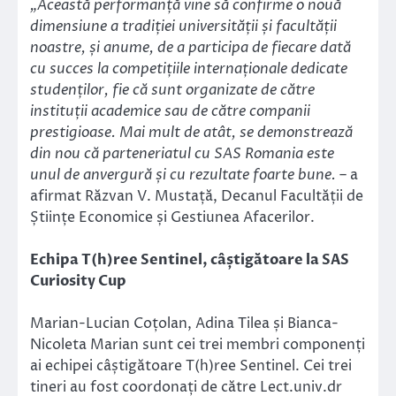
„Această performanță vine să confirme o nouă
dimensiune a tradiției universității și facultății
noastre, și anume, de a participa de fiecare dată
cu succes la competițiile internaționale dedicate
studenților, fie că sunt organizate de către
instituții academice sau de către companii
prestigioase. Mai mult de atât, se demonstrează
din nou că parteneriatul cu SAS Romania este
unul de anvergură și cu rezultate foarte bune.
– a
afirmat Răzvan V. Mustață, Decanul Facultății de
Științe Economice și Gestiunea Afacerilor.
Echipa T(h)ree Sentinel, câștigătoare la SAS
Curiosity Cup
Marian-Lucian Coțolan, Adina Tilea și Bianca-
Nicoleta Marian sunt cei trei membri componenți
ai echipei câștigătoare T(h)ree Sentinel. Cei trei
tineri au fost coordonați de către Lect.univ.dr