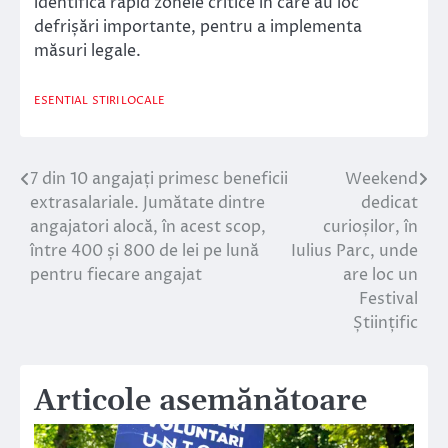
identifica rapid zonele critice în care au loc
defrișări importante, pentru a implementa
măsuri legale.
ESENTIAL
STIRI LOCALE
7 din 10 angajați primesc beneficii
Weekend
Navigare
extrasalariale. Jumătate dintre
dedicat
în
angajatori alocă, în acest scop,
curioșilor, în
între 400 și 800 de lei pe lună
Iulius Parc, unde
articole
pentru fiecare angajat
are loc un
Festival
Științific
Articole asemănătoare