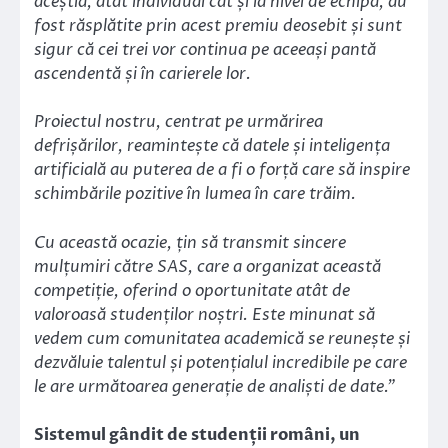
aceștia, atât individual cât și la nivel de echipă, au
fost răsplătite prin acest premiu deosebit și sunt
sigur că cei trei vor continua pe aceeași pantă
ascendentă și în carierele lor.
Proiectul nostru, centrat pe urmărirea
defrișărilor, reamintește că datele și inteligența
artificială au puterea de a fi o forță care să inspire
schimbările pozitive în lumea în care trăim.
Cu această ocazie, țin să transmit sincere
mulțumiri către SAS, care a organizat această
competiție, oferind o oportunitate atât de
valoroasă studenților noștri. Este minunat să
vedem cum comunitatea academică se reunește și
dezvăluie talentul și potențialul incredibile pe care
le are următoarea generație de analiști de date.”
Sistemul gândit de studenții români, un