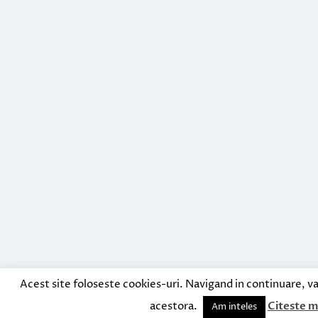
Acest site foloseste cookies-uri. Navigand in continuare, va
acestora.
Citeste m
Am inteles