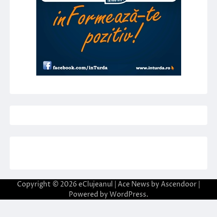
Copyright © 2026
eClujeanul
| Ace News by
Ascendoor
|
Powered by
WordPress
.