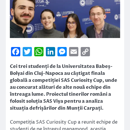
Facebook
Twitter
WhatsApp
LinkedIn
Messenger
Email
Copy
Link
Cei trei studenți de la Universitatea Babeș-
Bolyai din Cluj-Napoca au câștigat finala
globală a competiției SAS Curiosity Cup, unde
au concurat alături de alte nouă echipe din
întreaga lume. Proiectul tinerilor români a
folosit soluția SAS Viya pentru a analiza
situația defrișărilor din Munții Carpați.
Competiția SAS Curiosity Cup a reunit echipe de
studenți de pe întregul mapamond, aceștia