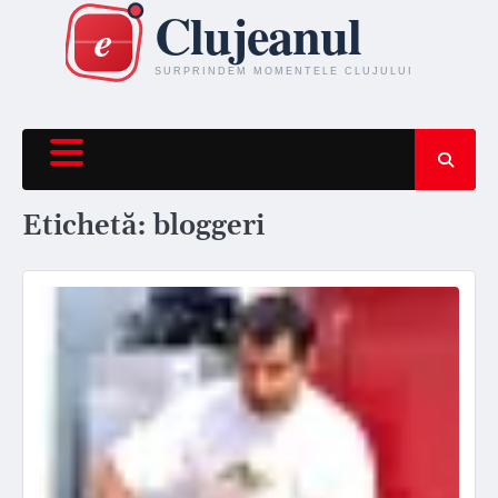
Skip
to
content
Etichetă:
bloggeri