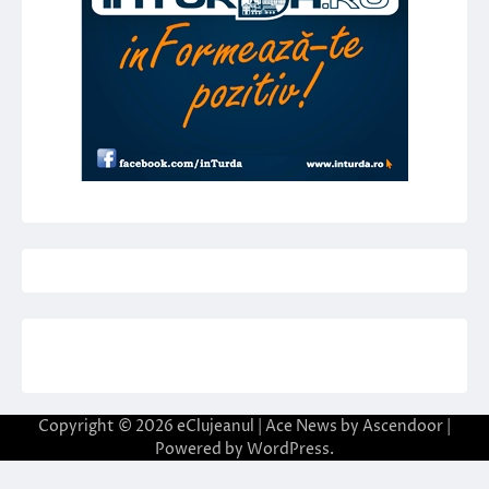
Copyright © 2026
eClujeanul
| Ace News by
Ascendoor
|
Powered by
WordPress
.