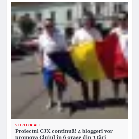
STIRI LOCALE
Proiectul CJX continuă! 4 bloggeri vor
promova Clujul în 6 orașe din 3 țări