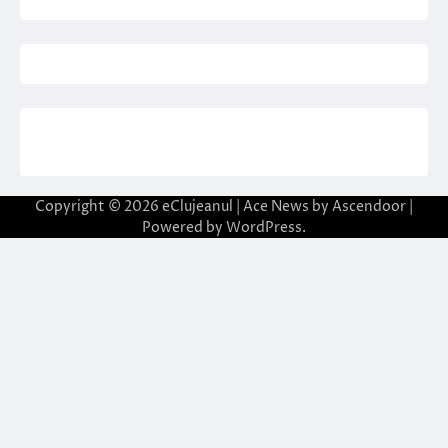
Copyright © 2026
eClujeanul
| Ace News by
Ascendoor
|
Powered by
WordPress
.