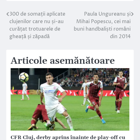
300 de somații aplicate
Paula Ungureanu și
Navigare
clujenilor care nu și-au
Mihai Popescu, cei mai
în
curățat trotuarele de
buni handbaliști români
gheață și zăpadă
din 2014
articole
Articole asemănătoare
CFR Cluj, derby aprins înainte de play-off cu