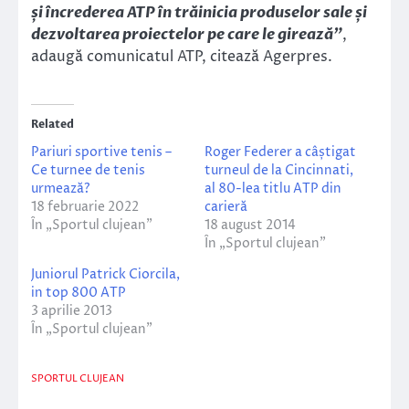
și încrederea ATP în trăinicia produselor sale și
dezvoltarea proiectelor pe care le girează”
,
adaugă comunicatul ATP, citează Agerpres.
Related
Pariuri sportive tenis –
Roger Federer a câștigat
Ce turnee de tenis
turneul de la Cincinnati,
urmează?
al 80-lea titlu ATP din
18 februarie 2022
carieră
În „Sportul clujean”
18 august 2014
În „Sportul clujean”
Juniorul Patrick Ciorcila,
in top 800 ATP
3 aprilie 2013
În „Sportul clujean”
SPORTUL CLUJEAN