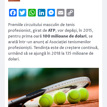
Facebook
Twitter
WhatsApp
LinkedIn
Messenger
Email
Copy
Link
Premiile circuitului masculin de tenis
profesionist, girat de
ATP
, vor depăși, în 2015,
pentru prima oară
100 milioane de dolari
, se
arată într-un anunț al Asociației tenismenilor
profesioniști. Tendința este de creștere continuă,
urmând să se ajungă în 2018 la 135 milioane de
dolari.