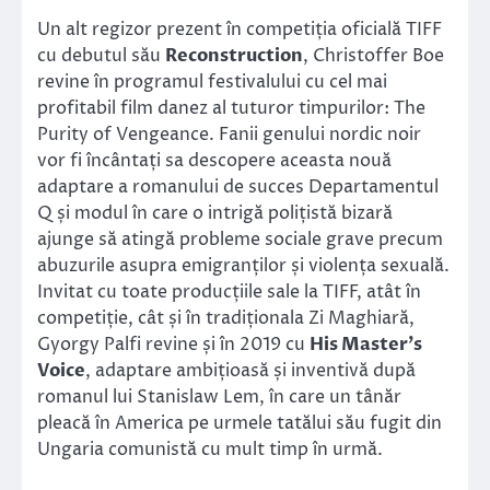
Un alt regizor prezent în competiția oficială TIFF
cu debutul său
Reconstruction
, Christoffer Boe
revine în programul festivalului cu cel mai
profitabil film danez al tuturor timpurilor: The
Purity of Vengeance. Fanii genului nordic noir
vor fi încântați sa descopere aceasta nouă
adaptare a romanului de succes Departamentul
Q și modul în care o intrigă polițistă bizară
ajunge să atingă probleme sociale grave precum
abuzurile asupra emigranților și violența sexuală.
Invitat cu toate producțiile sale la TIFF, atât în
competiție, cât și în tradiționala Zi Maghiară,
Gyorgy Palfi revine și în 2019 cu
His Master’s
Voice
, adaptare ambițioasă și inventivă după
romanul lui Stanislaw Lem, în care un tânăr
pleacă în America pe urmele tatălui său fugit din
Ungaria comunistă cu mult timp în urmă.