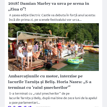
2018! Damian Marley va urca pe scena in
„Ziua 0”!
A șasea ediție Electric Castle va debuta în forță anul acesta:
încă din prima zi, pe scenele festivalului vor urca…
Ambarcațiunile cu motor, interzise pe
lacurile Tarnița și Beliș. Horia Nasra: „S-a
terminat cu ‘raiul șmecherilor'”
S-a terminat cu „raiul șmecherilor” de pe
lacurile Tarnița și Beliș, după mai bine de zece luni de la apelul
a șase parlamentari…