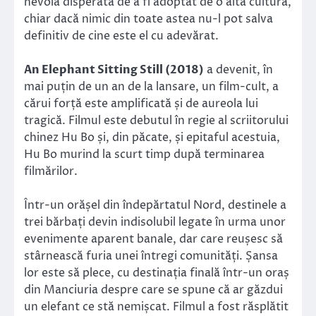
nevoia disperată de a fi adoptat de o alta cultură,
chiar dacă nimic din toate astea nu-l pot salva
definitiv de cine este el cu adevărat.
An Elephant Sitting Still (2018)
a devenit, în
mai puțin de un an de la lansare, un film-cult, a
cărui forță este amplificată și de aureola lui
tragică. Filmul este debutul în regie al scriitorului
chinez Hu Bo și, din păcate, și epitaful acestuia,
Hu Bo murind la scurt timp după terminarea
filmărilor.
Într-un orășel din îndepărtatul Nord, destinele a
trei bărbați devin indisolubil legate în urma unor
evenimente aparent banale, dar care reușesc să
stârnească furia unei întregi comunități. Șansa
lor este să plece, cu destinația finală într-un oraș
din Manciuria despre care se spune că ar găzdui
un elefant ce stă nemișcat. Filmul a fost răsplătit