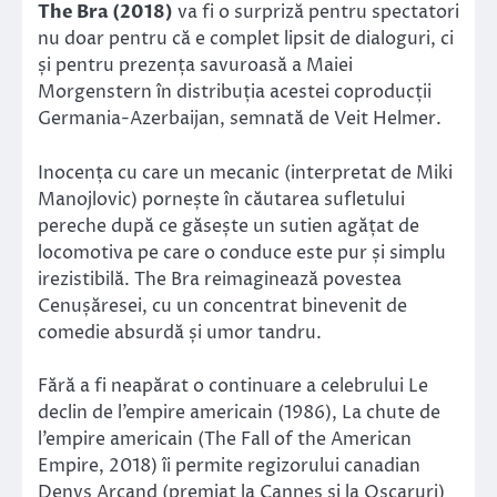
The Bra (2018)
va fi o surpriză pentru spectatori
nu doar pentru că e complet lipsit de dialoguri, ci
și pentru prezența savuroasă a Maiei
Morgenstern în distribuția acestei coproducții
Germania-Azerbaijan, semnată de Veit Helmer.
Inocența cu care un mecanic (interpretat de Miki
Manojlovic) pornește în căutarea sufletului
pereche după ce găsește un sutien agățat de
locomotiva pe care o conduce este pur și simplu
irezistibilă. The Bra reimaginează povestea
Cenușăresei, cu un concentrat binevenit de
comedie absurdă și umor tandru.
Fără a fi neapărat o continuare a celebrului Le
declin de l’empire americain (1986), La chute de
l’empire americain (The Fall of the American
Empire, 2018) îi permite regizorului canadian
Denys Arcand (premiat la Cannes și la Oscaruri)