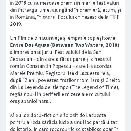
în 2018 cu numeroase premii în marile festivaluri
din întreaga lume, ajungând în premieră, acum, și
în România, în cadrul Focului chinezesc de la TIFF
2019.
Un film de o naturalețe și empatie copleșitoare,
Entre Dos Aquas (Between Two Waters, 2018)
a impresionat juriul Festivalului de la San
Sebastian – din care a făcut parte și cineastul
român Constantin Popescu – care i-a acordat
Marele Premiu. Regizorul Isaki Lacuesta reia,
după 12 ani, povestea fraților rromi Isra și Cheito
din La Leyenda del tiempo (The Legend of Time),
regăsindu-i în periferiile mizere ale micuțului
oraș spaniol natal.
Mixul de docu-fiction e folosit de Lacuesta
pentru a reda sărăcia lucie a unui loc parcă uitat
de istorie, în care recordurile se stabilesc doar în