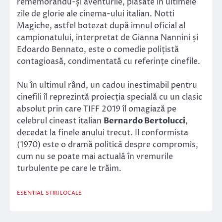
rememorându-și aventurile, plasate în ultimele
zile de glorie ale cinema-ului italian. Notti
Magiche, astfel botezat după imnul oficial al
campionatului, interpretat de Gianna Nannini și
Edoardo Bennato, este o comedie polițistă
contagioasă, condimentată cu referințe cinefile.
Nu în ultimul rând, un cadou inestimabil pentru
cinefili îl reprezintă proiecția specială cu un clasic
absolut prin care TIFF 2019 îl omagiază pe
celebrul cineast italian
Bernardo Bertolucci
,
decedat la finele anului trecut. Il conformista
(1970) este o dramă politică despre compromis,
cum nu se poate mai actuală în vremurile
turbulente pe care le trăim.
ESENTIAL
STIRI LOCALE