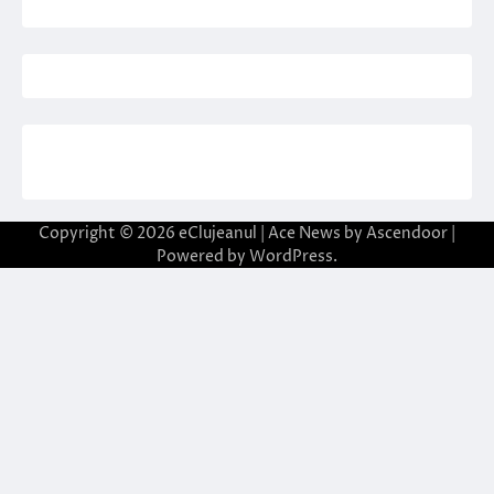
Copyright © 2026
eClujeanul
| Ace News by
Ascendoor
|
Powered by
WordPress
.