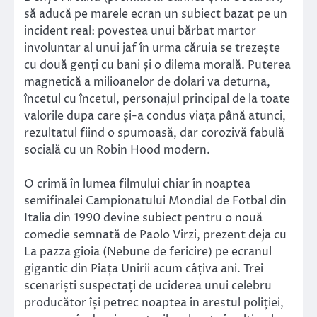
să aducă pe marele ecran un subiect bazat pe un
incident real: povestea unui bărbat martor
involuntar al unui jaf în urma căruia se trezește
cu două genți cu bani și o dilema morală. Puterea
magnetică a milioanelor de dolari va deturna,
încetul cu încetul, personajul principal de la toate
valorile dupa care și-a condus viața până atunci,
rezultatul fiind o spumoasă, dar corozivă fabulă
socială cu un Robin Hood modern.
O crimă în lumea filmului chiar în noaptea
semifinalei Campionatului Mondial de Fotbal din
Italia din 1990 devine subiect pentru o nouă
comedie semnată de Paolo Virzi, prezent deja cu
La pazza gioia (Nebune de fericire) pe ecranul
gigantic din Piața Unirii acum câțiva ani. Trei
scenariști suspectați de uciderea unui celebru
producător își petrec noaptea în arestul poliției,