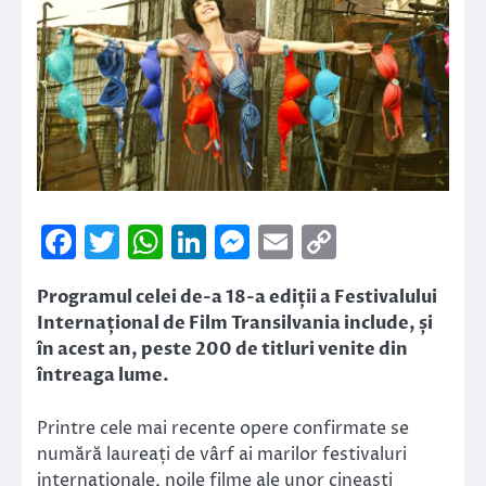
Facebook
Twitter
WhatsApp
LinkedIn
Messenger
Email
Copy
Link
Programul celei de-a 18-a ediții a Festivalului
Internațional de Film Transilvania include, și
în acest an, peste 200 de titluri venite din
întreaga lume.
Printre cele mai recente opere confirmate se
numără laureați de vârf ai marilor festivaluri
internaționale, noile filme ale unor cineaști