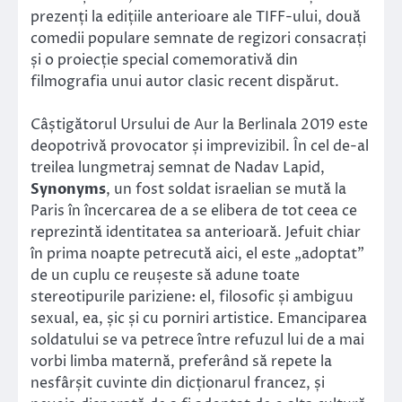
prezenți la edițiile anterioare ale TIFF-ului, două
comedii populare semnate de regizori consacrați
și o proiecție special comemorativă din
filmografia unui autor clasic recent dispărut.
Câștigătorul Ursului de Aur la Berlinala 2019 este
deopotrivă provocator și imprevizibil. În cel de-al
treilea lungmetraj semnat de Nadav Lapid,
Synonyms
, un fost soldat israelian se mută la
Paris în încercarea de a se elibera de tot ceea ce
reprezintă identitatea sa anterioară. Jefuit chiar
în prima noapte petrecută aici, el este „adoptat”
de un cuplu ce reușeste să adune toate
stereotipurile pariziene: el, filosofic și ambiguu
sexual, ea, șic și cu porniri artistice. Emanciparea
soldatului se va petrece între refuzul lui de a mai
vorbi limba maternă, preferând să repete la
nesfârșit cuvinte din dicționarul francez, și