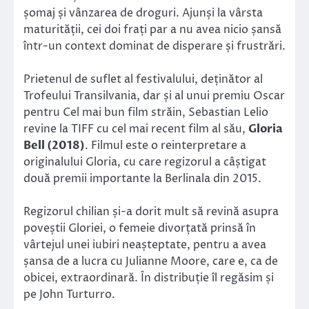
șomaj și vânzarea de droguri. Ajunși la vârsta
maturității, cei doi frați par a nu avea nicio șansă
într-un context dominat de disperare și frustrări.
Prietenul de suflet al festivalului, deținător al
Trofeului Transilvania, dar și al unui premiu Oscar
pentru Cel mai bun film străin, Sebastian Lelio
revine la TIFF cu cel mai recent film al său,
Gloria
Bell (2018)
. Filmul este o reinterpretare a
originalului Gloria, cu care regizorul a câștigat
două premii importante la Berlinala din 2015.
Regizorul chilian și-a dorit mult să revină asupra
poveștii Gloriei, o femeie divorțată prinsă în
vârtejul unei iubiri neașteptate, pentru a avea
șansa de a lucra cu Julianne Moore, care e, ca de
obicei, extraordinară. În distribuție îl regăsim și
pe John Turturro.