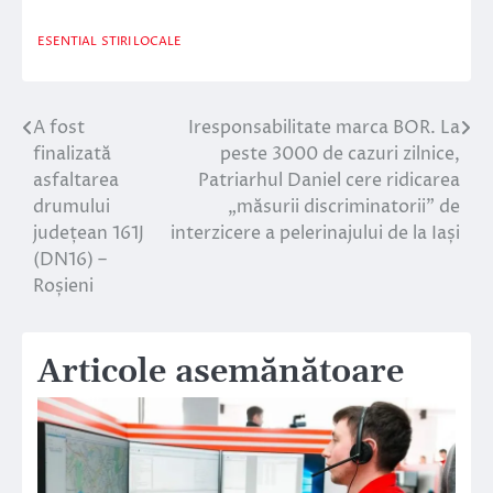
ESENTIAL
STIRI LOCALE
A fost
Iresponsabilitate marca BOR. La
Navigare
finalizată
peste 3000 de cazuri zilnice,
în
asfaltarea
Patriarhul Daniel cere ridicarea
drumului
„măsurii discriminatorii” de
articole
județean 161J
interzicere a pelerinajului de la Iași
(DN16) –
Roșieni
Articole asemănătoare