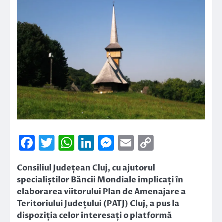
Facebook
Twitter
WhatsApp
LinkedIn
Messenger
Email
Copy
Link
Consiliul Județean Cluj, cu ajutorul
specialiștilor Băncii Mondiale implicați în
elaborarea viitorului Plan de Amenajare a
Teritoriului Județului (PATJ) Cluj, a pus la
dispoziția celor interesați o platformă