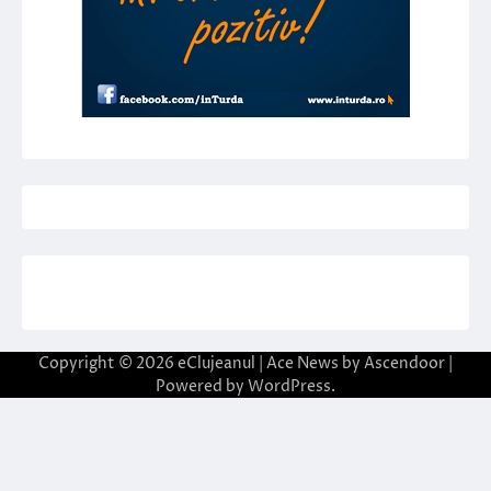
Copyright © 2026
eClujeanul
| Ace News by
Ascendoor
|
Powered by
WordPress
.