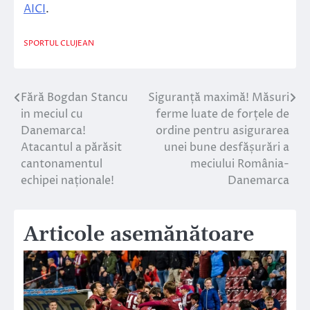
AICI
.
SPORTUL CLUJEAN
Fără Bogdan Stancu
Siguranță maximă! Măsuri
Navigare
in meciul cu
ferme luate de forțele de
în
Danemarca!
ordine pentru asigurarea
Atacantul a părăsit
unei bune desfășurări a
articole
cantonamentul
meciului România-
echipei naționale!
Danemarca
Articole asemănătoare