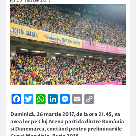
23 martie 2017
Facebook
Twitter
WhatsApp
LinkedIn
Messenger
Email
Copy
Link
Duminică, 26 martie 2017, de la ora 21.45, va
avea loc pe Cluj Arena partida dintre România
si Danemarca, contând pentru preliminariile