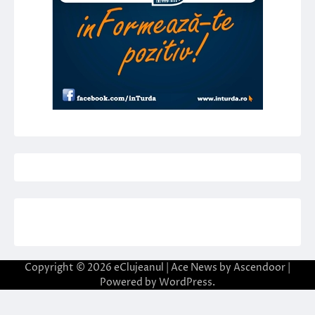
Copyright © 2026
eClujeanul
| Ace News by
Ascendoor
|
Powered by
WordPress
.