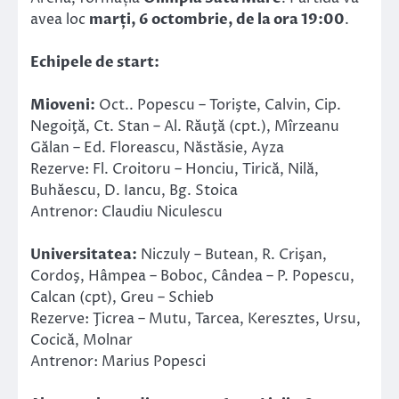
avea loc
marți, 6 octombrie, de la ora 19:00
.
Echipele de start:
Mioveni:
Oct.. Popescu – Torişte, Calvin, Cip.
Negoiţă, Ct. Stan – Al. Răuţă (cpt.), Mîrzeanu
Gălan – Ed. Floreascu, Năstăsie, Ayza
Rezerve: Fl. Croitoru – Honciu, Tirică, Nilă,
Buhăescu, D. Iancu, Bg. Stoica
Antrenor: Claudiu Niculescu
Universitatea:
Niczuly – Butean, R. Crişan,
Cordoş, Hâmpea – Boboc, Cândea – P. Popescu,
Calcan (cpt), Greu – Schieb
Rezerve: Ţicrea – Mutu, Tarcea, Keresztes, Ursu,
Cocică, Molnar
Antrenor: Marius Popesci