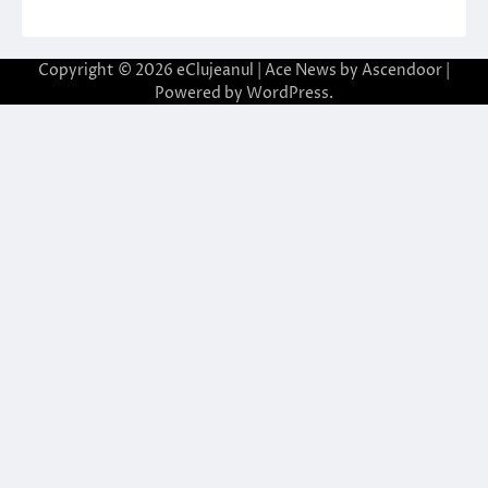
Copyright © 2026
eClujeanul
| Ace News by
Ascendoor
|
Powered by
WordPress
.