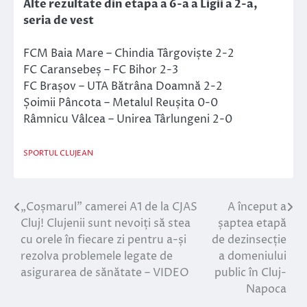
Alte rezultate din etapa a 6-a a Ligii a 2-a,
seria de vest
FCM Baia Mare – Chindia Târgoviște 2-2
FC Caransebeș – FC Bihor 2-3
FC Brașov – UTA Bătrâna Doamnă 2-2
Șoimii Pâncota – Metalul Reușita 0-0
Râmnicu Vâlcea – Unirea Târlungeni 2-0
SPORTUL CLUJEAN
„Coșmarul” camerei A1 de la CJAS
A început a
Navigare
Cluj! Clujenii sunt nevoiți să stea
șaptea etapă
în
cu orele în fiecare zi pentru a-și
de dezinsecție
rezolva problemele legate de
a domeniului
articole
asigurarea de sănătate – VIDEO
public în Cluj-
Napoca