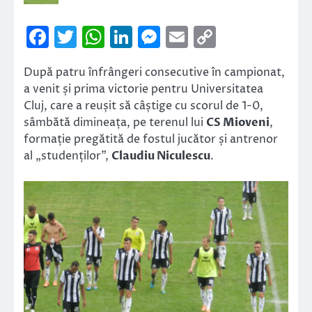
Facebook
Twitter
WhatsApp
LinkedIn
Messenger
Email
Copy
Link
După patru înfrângeri consecutive în campionat,
a venit și prima victorie pentru Universitatea
Cluj, care a reușit să câștige cu scorul de 1-0,
sâmbătă dimineața, pe terenul lui
CS Mioveni
,
formație pregătită de fostul jucător și antrenor
al „studenților”,
Claudiu Niculescu
.