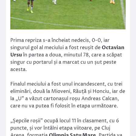
Prima repriza s-a încheiat nedecis, 0-0, iar
singurul gol al meciului a fost reușit de
Octavian
Ursu
în partea a doua, minutul 78, care a scăpat
singur cu portarul și a marcat cu un șut peste
acesta.
Finalul meciului a fost unul incandescent, cu trei
eliminări, două la Mioveni, Răuță și Honciu, iar de
la „U” a văzut cartonașul roșu Andreas Calcan,
care nu va putea fi folosit în etapa următoare.
„Șepcile roșii” ocupă locul 11 în clasament, cu 6
puncte, și vor întâlni etapa viitoare, pe Cluj
Arena, formația
Olimpia Satu Mare
. Partida va