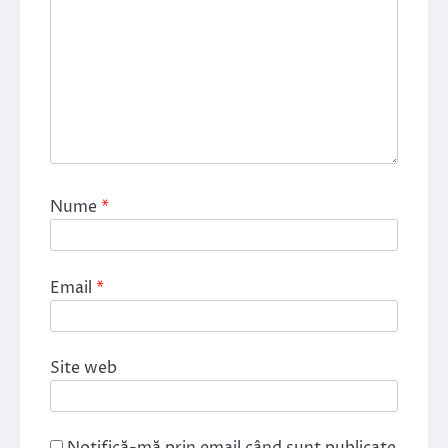
Nume
*
Email
*
Site web
Notifică-mă prin email când sunt publicate