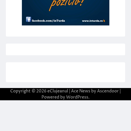
Copyright © 2026
eClujeanul
| Ace News by
Ascendoor
|
Powered by
WordPress
.