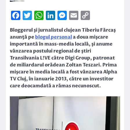
Facebook
Twitter
WhatsApp
LinkedIn
Messenger
Email
Copy
Link
Bloggerul şi jurnalistul clujean Tiberiu Fărcaş
anunţă pe
blogul personal
a doua mişcare
importantă în mass-media locală, şi anume
vânzarea postului regional de ştiri
Transilvania L!VE către Digi Group, patronat
de miliardarul orădean Zoltan Teszari. Prima
mişcare în media locală a fost vânzarea Alpha
TV Cluj, în ianuarie 2013, către un investitor
care deocamdată a rămas necunoscut.