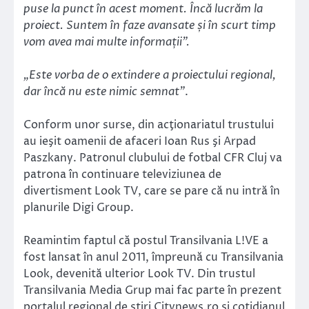
puse la punct în acest moment. Încă lucrăm la
proiect. Suntem în faze avansate și în scurt timp
vom avea mai multe informații”.
„Este vorba de o extindere a proiectului regional,
dar încă nu este nimic semnat”
.
Conform unor surse, din acţionariatul trustului
au ieşit oamenii de afaceri Ioan Rus şi Arpad
Paszkany. Patronul clubului de fotbal CFR Cluj va
patrona în continuare televiziunea de
divertisment Look TV, care se pare că nu intră în
planurile Digi Group.
Reamintim faptul că postul Transilvania L!VE a
fost lansat în anul 2011, împreună cu Transilvania
Look, devenită ulterior Look TV. Din trustul
Transilvania Media Grup mai fac parte în prezent
portalul regional de stiri Citynews.ro şi cotidianul