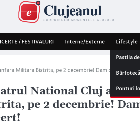
CERTE / FESTIVALURI
Interne/Externe
Lifestyle
Pastila d
anfara Militara Bistrita, pe 2 decembrie! Dam o invitatie
Bârfotec
atrul National Cluj alatur
Ponturi l
trita, pe 2 decembrie! Da
ert!