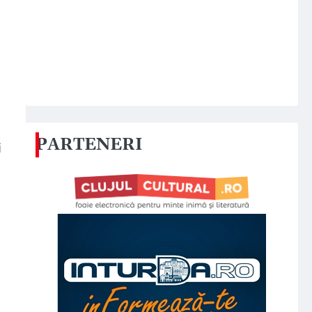
i
PARTENERI
i