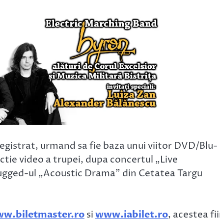
registrat, urmand sa fie baza unui viitor DVD/Blu-
uctie video a trupei, dupa concertul „Live
lugged-ul „Acoustic Drama” din Cetatea Targu
w.biletmaster.ro
si
www
.iabilet.ro
, acestea fi