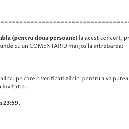
===================================
ubla
(pentru doua persoane)
la acest concert, p
aspunde cu un COMENTARIU mai jos la intrebarea:
ida, pe care o verificati zilnic, pentru a va putea
 invitatia.
a 23:59.