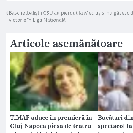
Baschetbaliștii CSU au pierdut la Mediaș și nu găsesc
Navigare
victorie în Liga Națională
în
articole
Articole asemănătoare
TiMAF aduce în premieră în
Bucătari din
Cluj-Napoca piesa de teatru
spectacol l