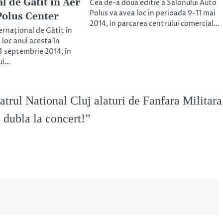
l de Gătit în Aer
Cea de-a doua editie a Salonului Auto
Polus va avea loc in perioada 9-11 mai
Polus Center
2014, in parcarea centrului comercial…
rnațional de Gătit în
 loc anul acesta în
 septembrie 2014, în
ui…
atrul National Cluj alaturi de Fanfara Militara
 dubla la concert!
”