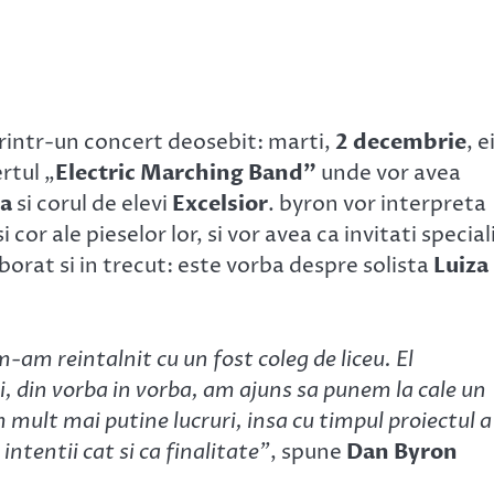
printr-un concert deosebit: marti,
2 decembrie
, e
rtul „
Electric Marching Band”
unde vor avea
ta
si corul de elevi
Excelsior
.
byron vor interpreta
cor ale pieselor lor, si vor avea ca invitati special
borat si in trecut: este vorba despre solista
Luiza
am reintalnit cu un fost coleg de liceu. El
si, din vorba in vorba, am ajuns sa punem la cale un
 mult mai putine lucruri, insa cu timpul proiectul a
ntentii cat si ca finalitate”
, spune
Dan Byron