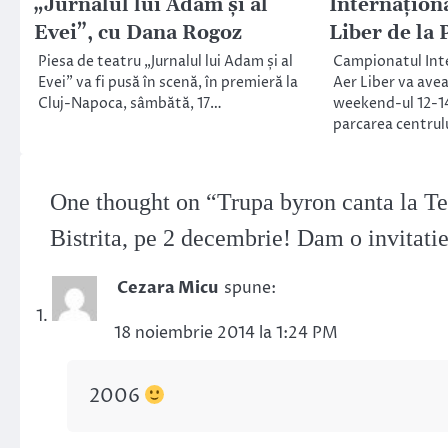
„Jurnalul lui Adam și al
Internaționa
Evei”, cu Dana Rogoz
Liber de la 
Piesa de teatru „Jurnalul lui Adam și al
Campionatul Inte
Evei” va fi pusă în scenă, în premieră la
Aer Liber va avea
Cluj-Napoca, sâmbătă, 17…
weekend-ul 12-14
parcarea centrul
One thought on “
Trupa byron canta la Te
Bistrita, pe 2 decembrie! Dam o invitatie
Cezara Micu
spune:
18 noiembrie 2014 la 1:24 PM
2006