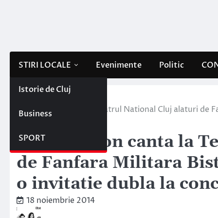
Skip
to
content
STIRI LOCALE
Evenimente
Politic
CON
Istorie de Cluj
Home
Stiri locale
Trupa byron canta la Teatrul National Cluj alaturi de F
Business
dubla la concert!
Trupa byron canta la Te
SPORT
de Fanfara Militara Bis
o invitatie dubla la conc
18 noiembrie 2014