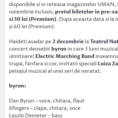
disponibile si in reteaua magazinelor UMAN, S
noiembrie inclusiv,
pretul biletelor in pre-sal
si 50 lei (Premium)
. Dupa aceasta data si la int
si 60 lei (Premium).
Haideti asadar pe
2 decembrie
la
Teatrul Nat
concert deosebit
byron
in care 3 lumi muzica
uimitoare!
Electric Marching Band
inseamna
trupa, fanfara si cor, invitatii speciali
Luiza Z
peisajul muzical al unei seri de neratat.
byron:
Dan Byron – voce, chitara, flaut
6fingers – clape, chitara, voce
Laszlo Demeter – bass