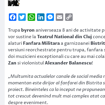
Facebook
Twitter
WhatsApp
LinkedIn
Messenger
Email
Copy
Link
Trupa
byron
aniverseaza 8 ani de activitate 
vor sustine la
Teatrul National din Cluj
conce
alaturi
Fanfara Militara
a garnizoanei
Bistri
versiuni reorchestrate pentru trupa, fanfara si 
doi muzicieni exceptionali cu care au mai cola
Zan
si violonistul
Alexander Balanescu
!
„Multumita actualelor canale de social media m-
momentan este dirijor al fanfarei din Bistrita 
proiect. Bineinteles ca la inceput ne propuneam
tot crescut devenind mult mai complex atat ca i
despre eveniment.