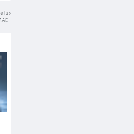
e la
MAE