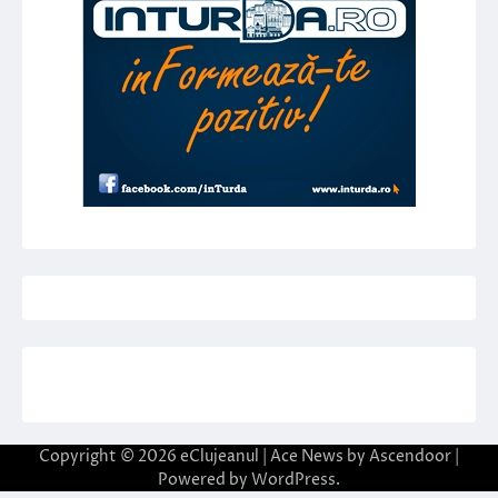
Copyright © 2026
eClujeanul
| Ace News by
Ascendoor
|
Powered by
WordPress
.