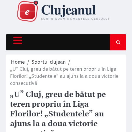
Skip
to
content
Home
Sportul clujean
„U” Cluj, greu de bătut pe teren propriu în Liga
Florilor! „Studentele” au ajuns la a doua victorie
consecutivă
„U” Cluj, greu de bătut pe
teren propriu în Liga
Florilor! „Studentele” au
ajuns la a doua victorie