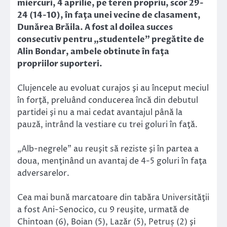
miercuri, 4 aprilie, pe teren propriu, scor 29-
24 (14-10), în faţa unei vecine de clasament,
Dunărea Brăila. A fost al doilea succes
consecutiv pentru „studentele” pregătite de
Alin Bondar, ambele obtinute în faţa
propriilor suporteri.
Clujencele au evoluat curajos şi au început meciul
în forţă, preluând conducerea încă din debutul
partidei şi nu a mai cedat avantajul până la
pauză, intrând la vestiare cu trei goluri în faţă.
„Alb-negrele” au reuşit să reziste şi în partea a
doua, menţinând un avantaj de 4-5 goluri în faţa
adversarelor.
Cea mai bună marcatoare din tabăra Universităţii
a fost Ani-Senocico, cu 9 reuşite, urmată de
Chintoan (6), Boian (5), Lazăr (5), Petruș (2) şi