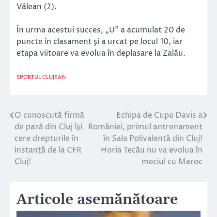
Vălean (2).
În urma acestui succes, „U” a acumulat 20 de
puncte în clasament şi a urcat pe locul 10, iar
etapa viitoare va evolua în deplasare la Zalău.
SPORTUL CLUJEAN
O cunoscută firmă
Echipa de Cupa Davis a
Navigare
de pază din Cluj îşi
României, primul antrenament
în
cere drepturile în
în Sala Polivalentă din Cluj!
instanţă de la CFR
Horia Tecău nu va evolua în
articole
Cluj!
meciul cu Maroc
Articole asemănătoare