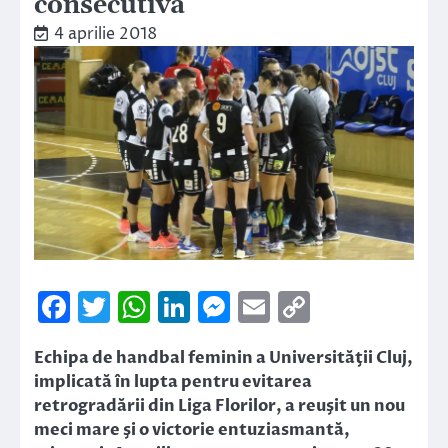
consecutivă
4 aprilie 2018
Facebook
Twitter
WhatsApp
LinkedIn
Messenger
Email
Copy
Link
Echipa de handbal feminin a Universităţii Cluj,
implicată în lupta pentru evitarea
retrogradării din Liga Florilor, a reuşit un nou
meci mare şi o victorie entuziasmantă,