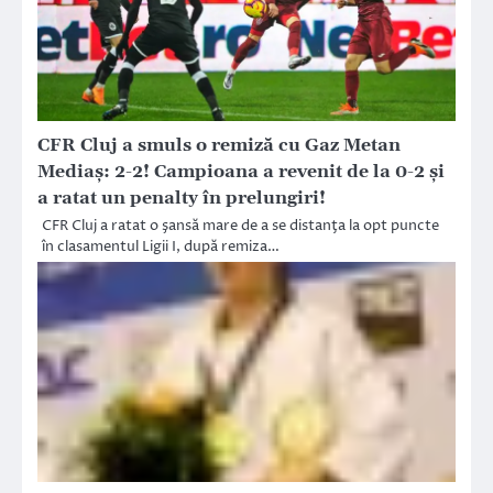
CFR Cluj a smuls o remiză cu Gaz Metan
Mediaş: 2-2! Campioana a revenit de la 0-2 şi
a ratat un penalty în prelungiri!
CFR Cluj a ratat o şansă mare de a se distanţa la opt puncte
în clasamentul Ligii I, după remiza…