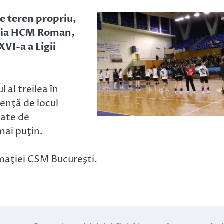
pe teren propriu,
aţia HCM Roman,
XVI-a a Ligii
 al treilea în
enţă de locul
nate de
mai puţin.
ormaţiei CSM Bucureşti.