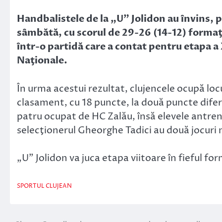
Link
Handbalistele de la „U” Jolidon au învins, 
sâmbătă, cu scorul de 29-26 (14-12) form
într-o partidă care a contat pentru etapa a 
Naţionale.
În urma acestui rezultat, clujencele ocupă locul
clasament, cu 18 puncte, la două puncte difer
patru ocupat de HC Zalău, însă elevele antre
selecţionerul Gheorghe Tadici au două jocuri 
„U” Jolidon va juca etapa viitoare în fieful f
SPORTUL CLUJEAN