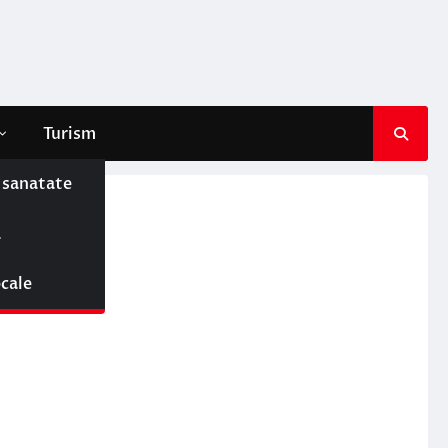
Turism
e sanatate
ă
ocale