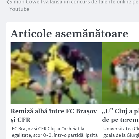
Simon Cowell va lansa un concurs de talente online pe
Navigare
Youtube
în
articole
Articole asemănătoare
Remiză albă între FC Braşov
„U” Cluj a p
şi CFR
de pe terenu
FC Braşov şi CFR Cluj au încheiat la
Universitatea Cl
egalitate, scor 0-0, într-o partidă lipsită
goală de la Giurg