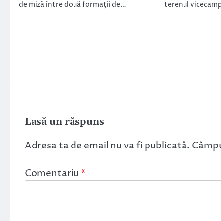
de miză între două formaţii de…
terenul vicecam
Lasă un răspuns
Adresa ta de email nu va fi publicată.
Câmpur
Comentariu
*