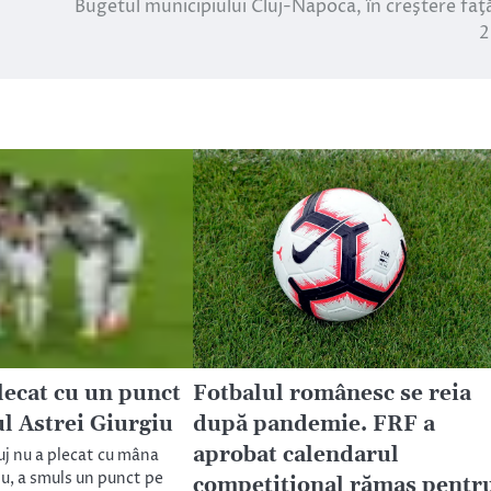
Bugetul municipiului Cluj-Napoca, în creştere faţ
2
lecat cu un punct
Fotbalul românesc se reia
l Astrei Giurgiu
după pandemie. FRF a
aprobat calendarul
uj nu a plecat cu mâna
iu, a smuls un punct pe
competițional rămas pentr