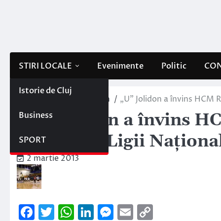
Skip
to
content
STIRI LOCALE
Evenimente
Politic
CON
Istorie de Cluj
Home
Sportul clujean
„U” Jolidon a învins HCM 
Business
„U” Jolidon a învins 
podiumul Ligii Naţiona
SPORT
2 martie 2013
Facebook
Twitter
WhatsApp
LinkedIn
Messenger
Email
Copy