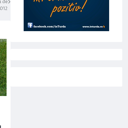
ă de
012
u