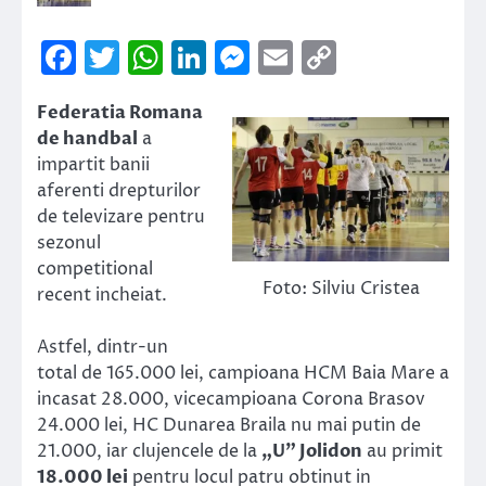
Facebook
Twitter
WhatsApp
LinkedIn
Messenger
Email
Copy
Link
Federatia Romana
de handbal
a
impartit banii
aferenti drepturilor
de televizare pentru
sezonul
competitional
Foto: Silviu Cristea
recent incheiat.
Astfel, dintr-un
total de 165.000 lei, campioana HCM Baia Mare a
incasat 28.000, vicecampioana Corona Brasov
24.000 lei, HC Dunarea Braila nu mai putin de
21.000, iar clujencele de la
„U” Jolidon
au primit
18.000 lei
pentru locul patru obtinut in