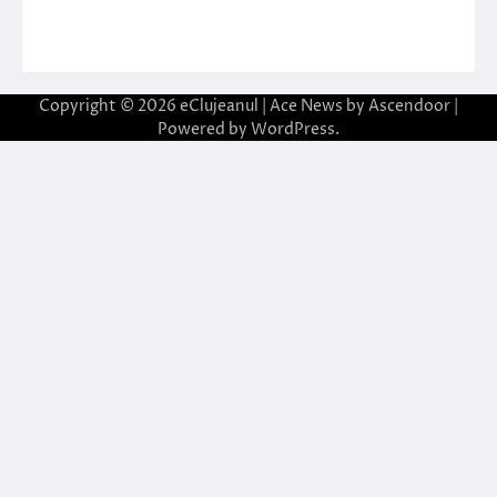
Copyright © 2026
eClujeanul
| Ace News by
Ascendoor
|
Powered by
WordPress
.