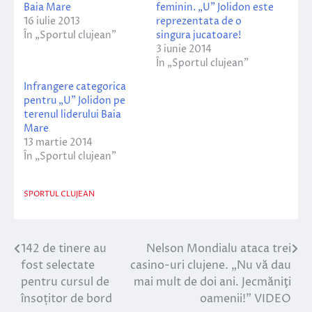
Baia Mare
feminin. „U” Jolidon este
16 iulie 2013
reprezentata de o
În „Sportul clujean”
singura jucatoare!
3 iunie 2014
În „Sportul clujean”
Infrangere categorica
pentru „U” Jolidon pe
terenul liderului Baia
Mare
13 martie 2014
În „Sportul clujean”
SPORTUL CLUJEAN
142 de tinere au
Nelson Mondialu ataca trei
Navigare
fost selectate
casino-uri clujene. „Nu vă dau
în
pentru cursul de
mai mult de doi ani. Jecmăniţi
însoțitor de bord
oamenii!” VIDEO
articole