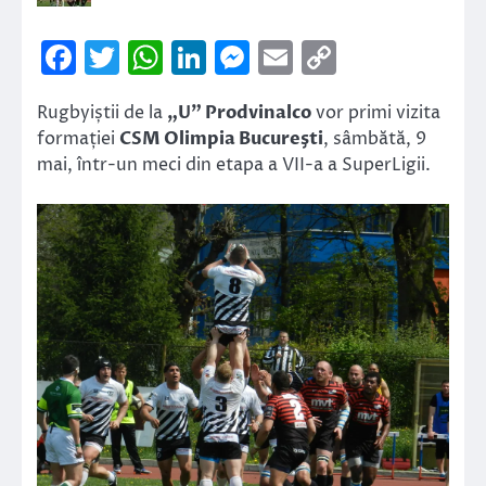
Facebook
Twitter
WhatsApp
LinkedIn
Messenger
Email
Copy
Link
Rugbyiștii de la
„U” Prodvinalco
vor primi vizita
formației
CSM Olimpia Bucureşti
, sâmbătă, 9
mai, într-un meci din etapa a VII-a a SuperLigii.