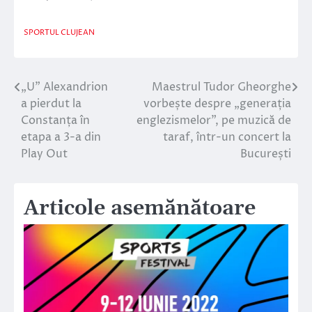
SPORTUL CLUJEAN
„U” Alexandrion
Maestrul Tudor Gheorghe
Navigare
a pierdut la
vorbește despre „generația
în
Constanța în
englezismelor”, pe muzică de
etapa a 3-a din
taraf, într-un concert la
articole
Play Out
București
Articole asemănătoare