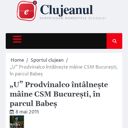
Skip
to
content
Home
Sportul clujean
„U” Prodvinalco întâlnește mâine CSM București,
în parcul Babeș
„U” Prodvinalco întâlnește
mâine CSM București, în
parcul Babeș
8 mai 2015