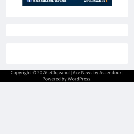
Copyright © 2026
eClujeanul
| Ace News by
Ascendoor
|
Powered by
WordPress
.