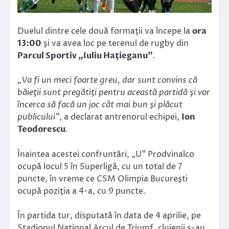
Duelul dintre cele două formaţii va începe la
ora
13:00
şi va avea loc pe terenul de rugby din
Parcul Sportiv „Iuliu Haţieganu”
.
„Va fi un meci foarte greu, dar sunt convins că
băieţii sunt pregătiţi pentru această partidă şi vor
încerca să facă un joc cât mai bun şi plăcut
publicului”
, a declarat antrenorul echipei,
Ion
Teodorescu
.
Înaintea acestei confruntări, „U” Prodvinalco
ocupă locul 5 în Superligă, cu un total de 7
puncte, în vreme ce CSM Olimpia Bucureşti
ocupă poziţia a 4-a, cu 9 puncte.
În partida tur, disputată în data de 4 aprilie, pe
Stadionul Naţional Arcul de Triumf, clujenii s-au