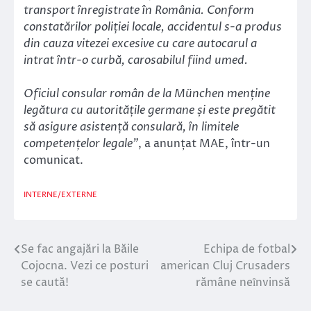
transport înregistrate în România. Conform
constatărilor poliției locale, accidentul s-a produs
din cauza vitezei excesive cu care autocarul a
intrat într-o curbă, carosabilul fiind umed.
Oficiul consular român de la München menține
legătura cu autoritățile germane și este pregătit
să asigure asistență consulară, în limitele
competențelor legale”
, a anunțat MAE, într-un
comunicat.
INTERNE/EXTERNE
Se fac angajări la Băile
Echipa de fotbal
Navigare
Cojocna. Vezi ce posturi
american Cluj Crusaders
în
se caută!
rămâne neȋnvinsă
articole