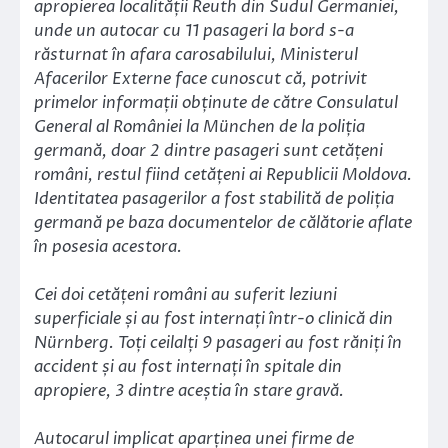
apropierea localității Reuth din Sudul Germaniei,
unde un autocar cu 11 pasageri la bord s-a
răsturnat în afara carosabilului, Ministerul
Afacerilor Externe face cunoscut că, potrivit
primelor informații obținute de către Consulatul
General al României la München de la poliția
germană, doar 2 dintre pasageri sunt cetățeni
români, restul fiind cetățeni ai Republicii Moldova.
Identitatea pasagerilor a fost stabilită de poliția
germană pe baza documentelor de călătorie aflate
în posesia acestora.
Cei doi cetățeni români au suferit leziuni
superficiale și au fost internați într-o clinică din
Nürnberg. Toți ceilalți 9 pasageri au fost răniți în
accident și au fost internați în spitale din
apropiere, 3 dintre aceștia în stare gravă.
Autocarul implicat aparținea unei firme de