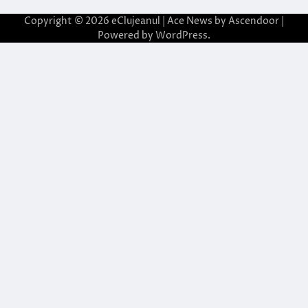
Copyright © 2026
eClujeanul
| Ace News by
Ascendoor
|
Powered by
WordPress
.