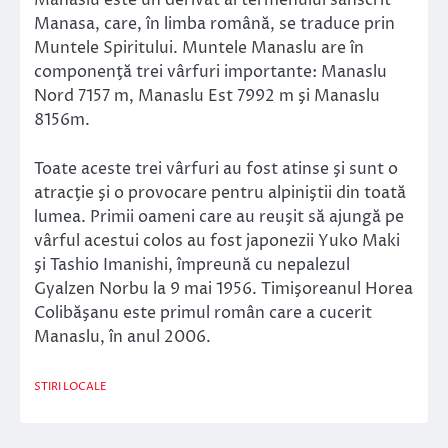
Manaslu este un derivat al termenului sanscrit
Manasa, care, în limba română, se traduce prin
Muntele Spiritului. Muntele Manaslu are în
componenţă trei vârfuri importante: Manaslu
Nord 7157 m, Manaslu Est 7992 m şi Manaslu
8156m.
Toate aceste trei vârfuri au fost atinse şi sunt o
atracţie şi o provocare pentru alpiniştii din toată
lumea. Primii oameni care au reuşit să ajungă pe
vârful acestui colos au fost japonezii Yuko Maki
şi Tashio Imanishi, împreună cu nepalezul
Gyalzen Norbu la 9 mai 1956. Timişoreanul Horea
Colibăşanu este primul român care a cucerit
Manaslu, în anul 2006.
STIRI LOCALE