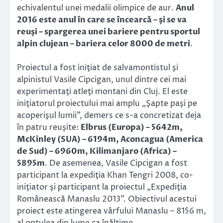
echivalentul unei medalii olimpice de aur.
Anul
2016 este anul în care se încearcă – şi se va
reuşi – spargerea unei bariere pentru sportul
alpin clujean – bariera celor 8000 de metri
.
Proiectul a fost iniţiat de salvamontistul şi
alpinistul Vasile Cipcigan, unul dintre cei mai
experimentaţi atleţi montani din Cluj. El este
iniţiatorul proiectului mai amplu „Şapte paşi pe
acoperişul lumii”, demers ce s-a concretizat deja
în patru reuşite:
Elbrus (Europa) – 5642m,
McKinley (SUA) – 6194m, Aconcagua (America
de Sud) – 6960m, Kilimanjaro (Africa) –
5895m
. De asemenea, Vasile Cipcigan a fost
participant la expediţia Khan Tengri 2008, co-
iniţiator şi participant la proiectul „Expediţia
Românească Manaslu 2013”. Obiectivul acestui
proiect este atingerea vârfului Manaslu – 8156 m,
al optulea din lume ca înălţime.