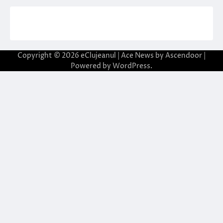
Copyright © 2026
eClujeanul
| Ace News by
Ascendoor
|
Powered by
WordPress
.