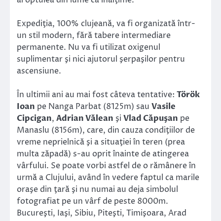
Expediţia, 100% clujeană, va fi organizată într-
un stil modern, fără tabere intermediare
permanente. Nu va fi utilizat oxigenul
suplimentar şi nici ajutorul şerpaşilor pentru
ascensiune.
În ultimii ani au mai fost câteva tentative:
Török
Ioan
pe Nanga Parbat (8125m) sau
Vasile
Cipcigan
,
Adrian Vălean
şi
Vlad Căpuşan
pe
Manaslu (8156m), care, din cauza condiţiilor de
vreme neprielnică şi a situaţiei în teren (prea
multa zăpadă) s-au oprit înainte de atingerea
vârfului. Se poate vorbi astfel de o rămânere în
urmă a Clujului, având în vedere faptul ca marile
oraşe din ţară şi nu numai au deja simbolul
fotografiat pe un vârf de peste 8000m.
Bucureşti, Iaşi, Sibiu, Piteşti, Timişoara, Arad