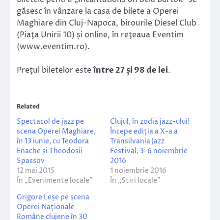
găsesc în vânzare la casa de bilete a Operei
Maghiare din Cluj-Napoca, birourile Diesel Club
(Piaţa Unirii 10) și online, în reţeaua Eventim
(www.eventim.ro).
Prețul biletelor este
între 27 și 98 de lei
.
Related
Spectacol de jazz pe
Clujul, în zodia jazz-ului!
scena Operei Maghiare,
Începe ediția a X-a a
în 13 iunie, cu Teodora
Transilvania Jazz
Enache și Theodosii
Festival, 3-6 noiembrie
Spassov
2016
12 mai 2015
1 noiembrie 2016
În „Evenimente locale”
În „Stiri locale”
Grigore Leșe pe scena
Operei Naționale
Române clujene în 30