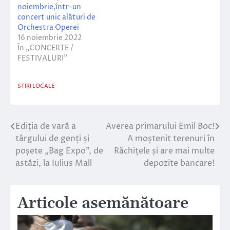
noiembrie,într-un
concert unic alături de
Orchestra Operei
16 noiembrie 2022
În „CONCERTE /
FESTIVALURI”
STIRI LOCALE
Ediția de vară a
Averea primarului Emil Boc!
Navigare
târgului de genți și
A moștenit terenuri în
în
poșete „Bag Expo”, de
Răchițele și are mai multe
astăzi, la Iulius Mall
depozite bancare!
articole
Articole asemănătoare