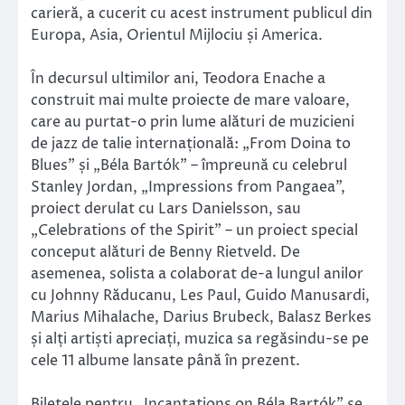
carieră, a cucerit cu acest instrument publicul din
Europa, Asia, Orientul Mijlociu și America.
În decursul ultimilor ani, Teodora Enache a
construit mai multe proiecte de mare valoare,
care au purtat-o prin lume alături de muzicieni
de jazz de talie internațională: „From Doina to
Blues” și „Béla Bartók” – împreună cu celebrul
Stanley Jordan, „Impressions from Pangaea”,
proiect derulat cu Lars Danielsson, sau
„Celebrations of the Spirit” – un proiect special
conceput alături de Benny Rietveld. De
asemenea, solista a colaborat de-a lungul anilor
cu Johnny Răducanu, Les Paul, Guido Manusardi,
Marius Mihalache, Darius Brubeck, Balasz Berkes
și alți artiști apreciați, muzica sa regăsindu-se pe
cele 11 albume lansate până în prezent.
Biletele pentru „Incantations on Béla Bartók” se