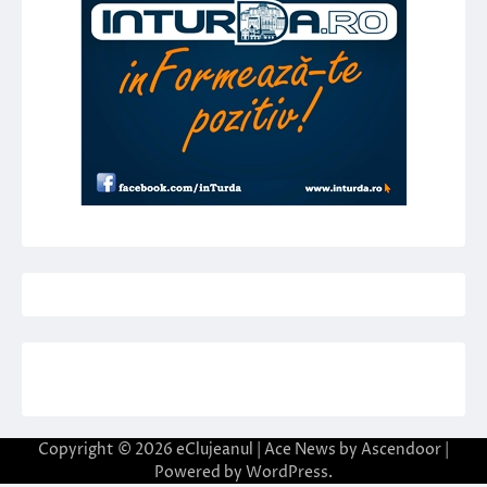
Copyright © 2026
eClujeanul
| Ace News by
Ascendoor
|
Powered by
WordPress
.