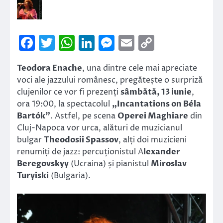
Facebook
Twitter
WhatsApp
LinkedIn
Messenger
Email
Copy
Link
Teodora Enache
, una dintre cele mai apreciate
voci ale jazzului românesc, pregătește o surpriză
clujenilor ce vor fi prezenți
sâmbătă, 13 iunie
,
ora 19:00, la spectacolul
„Incantations on Béla
Bartók”
. Astfel, pe scena
Operei Maghiare
din
Cluj-Napoca vor urca, alături de muzicianul
bulgar
Theodosii Spassov
, alți doi muzicieni
renumiți de jazz: percuționistul A
lexander
Beregovskyy
(Ucraina) și pianistul
Miroslav
Turyiski
(Bulgaria).