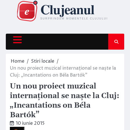
Skip
to
content
Home
Stiri locale
Un nou proiect muzical internațional se naște la
Cluj: „Incantations on Béla Bartók”
Un nou proiect muzical
internațional se naște la Cluj:
„Incantations on Béla
Bartók”
10 iunie 2015