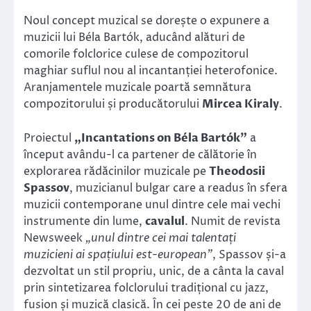
Noul concept muzical se dorește o expunere a
muzicii lui Béla Bartók, aducând alături de
comorile folclorice culese de compozitorul
maghiar suflul nou al incantanției heterofonice.
Aranjamentele muzicale poartă semnătura
compozitorului și producătorului
Mircea Kiraly
.
Proiectul
„Incantations on Béla Bartók”
a
început avându-l ca partener de călătorie în
explorarea rădăcinilor muzicale pe
Theodosii
Spassov
, muzicianul bulgar care a readus în sfera
muzicii contemporane unul dintre cele mai vechi
instrumente din lume,
cavalul
. Numit de revista
Newsweek
„unul dintre cei mai talentați
muzicieni ai spațiului est-european”
, Spassov și-a
dezvoltat un stil propriu, unic, de a cânta la caval
prin sintetizarea folclorului tradițional cu jazz,
fusion și muzică clasică. În cei peste 20 de ani de