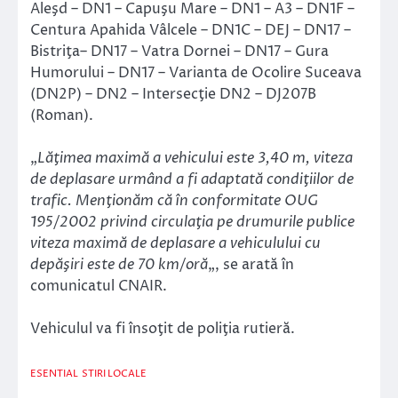
Aleşd – DN1 – Capuşu Mare – DN1 – A3 – DN1F –
Centura Apahida Vâlcele – DN1C – DEJ – DN17 –
Bistriţa– DN17 – Vatra Dornei – DN17 – Gura
Humorului – DN17 – Varianta de Ocolire Suceava
(DN2P) – DN2 – Intersecţie DN2 – DJ207B
(Roman).
„
Lăţimea maximă a vehicului este 3,40 m, viteza
de deplasare urmând a fi adaptată condiţiilor de
trafic. Menţionăm că în conformitate OUG
195/2002 privind circulaţia pe drumurile publice
viteza maximă de deplasare a vehiculului cu
depăşiri este de 70 km/oră
„, se arată în
comunicatul CNAIR.
Vehiculul va fi însoţit de poliţia rutieră.
ESENTIAL
STIRI LOCALE