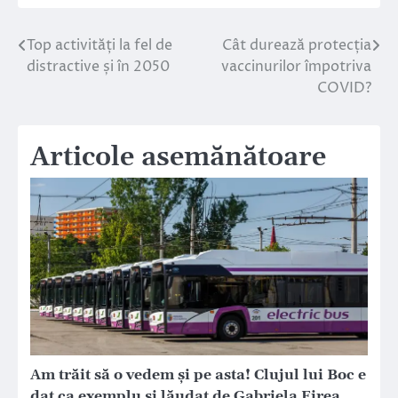
Top activități la fel de
Cât durează protecția
Navigare
distractive și în 2050
vaccinurilor împotriva
în
COVID?
articole
Articole asemănătoare
Am trăit să o vedem și pe asta! Clujul lui Boc e
dat ca exemplu și lăudat de Gabriela Firea