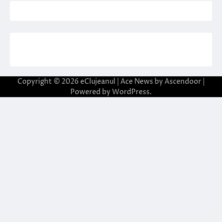
Copyright © 2026
eClujeanul
| Ace News by
Ascendoor
|
Powered by
WordPress
.