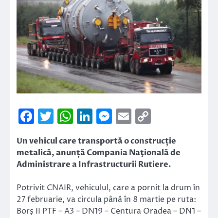
Facebook
Twitter
WhatsApp
LinkedIn
Messenger
Email
Copy
Link
Un vehicul care transportă o construcție
metalică, anunță Compania Naţională de
Administrare a Infrastructurii Rutiere.
Potrivit CNAIR, vehiculul, care a pornit la drum în
27 februarie, va circula până în 8 martie pe ruta:
Borş II PTF – A3 – DN19 – Centura Oradea – DN1 –