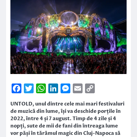
Facebook
Twitter
WhatsApp
LinkedIn
Messenger
Email
Copy
Link
UNTOLD, unul dintre cele mai mari festivaluri
de muzică din lume, își va deschide porțile în
2022, între 4 și 7 august. Timp de 4 zile și 4
nopți, sute de mii de fani din întreaga lume
vor păși în tărâmul magic din Cluj-Napoca să