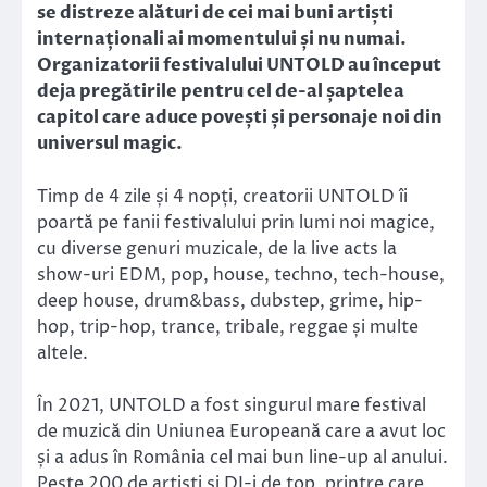
se distreze alături de cei mai buni artiști
internaționali ai momentului și nu numai.
Organizatorii festivalului UNTOLD au început
deja pregătirile pentru cel de-al șaptelea
capitol care aduce povești și personaje noi din
universul magic.
Timp de 4 zile și 4 nopți, creatorii UNTOLD îi
poartă pe fanii festivalului prin lumi noi magice,
cu diverse genuri muzicale, de la live acts la
show-uri EDM, pop, house, techno, tech-house,
deep house, drum&bass, dubstep, grime, hip-
hop, trip-hop, trance, tribale, reggae și multe
altele.
În 2021, UNTOLD a fost singurul mare festival
de muzică din Uniunea Europeană care a avut loc
și a adus în România cel mai bun line-up al anului.
Peste 200 de artiști și DJ-i de top, printre care