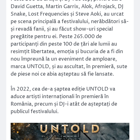
David Guetta, Martin Garrix, Alok, Afrojack, DJ
Snake, Lost Frequencies și Steve Aoki, au urcat
pe scena principală a festivalului, nerăbdători să-
și revadă fanii, și au făcut show-uri special
pregătite pentru ei. Peste 265.000 de
participanți din peste 100 de țări ale lumii au
resimțit libertatea, emoția și bucuria de a fi din
nou împreună la un eveniment de amploare,
marca UNTOLD, și au ascultat, în premieră, sute
de piese noi ce abia așteptau să fie lansate.
În 2022, cea de-a șaptea ediție UNTOLD va
aduce artiști internaționali în premieră în
România, precum și DJ-i atât de așteptați de
publicul festivalului.