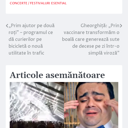
CONCERTE / FESTIVALURI
ESENTIAL
„Prim ajutor pe două
Gheorghiță: „Prin
Navigare
roți” – programul ce
vaccinare transformăm o
în
dă curierilor pe
boală care generează sute
bicicletă o nouă
de decese pe zi într-o
articole
utilitate în trafic
simplă viroză”
Articole asemănătoare