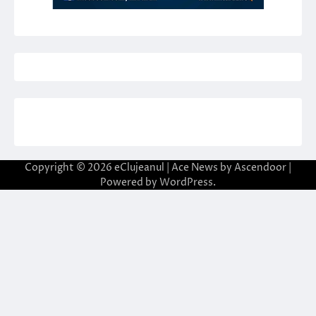
Copyright © 2026
eClujeanul
| Ace News by
Ascendoor
|
Powered by
WordPress
.