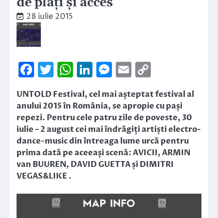
de plăți și acces
28 iulie 2015
Facebook
Twitter
WhatsApp
LinkedIn
Messenger
Email
Copy
Link
UNTOLD Festival, cel mai așteptat festival al
anului 2015 în România, se apropie cu pași
repezi. Pentru cele patru zile de poveste, 30
iulie – 2 august cei mai îndrăgiți artiști electro-
dance-music din întreaga lume urcă pentru
prima dată pe aceeași scenă: AVICII, ARMIN
van BUUREN, DAVID GUETTA și DIMITRI
VEGAS&LIKE .