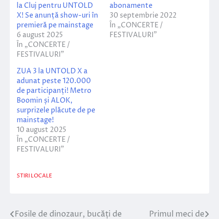
la Cluj pentru UNTOLD
abonamente
X! Se anunță show-uri în
30 septembrie 2022
premieră pe mainstage
În „CONCERTE /
6 august 2025
FESTIVALURI”
În „CONCERTE /
FESTIVALURI”
ZUA 3 la UNTOLD X a
adunat peste 120.000
de participanți! Metro
Boomin și ALOK,
surprizele plăcute de pe
mainstage!
10 august 2025
În „CONCERTE /
FESTIVALURI”
STIRI LOCALE
Fosile de dinozaur, bucăți de
Primul meci de
Navigare