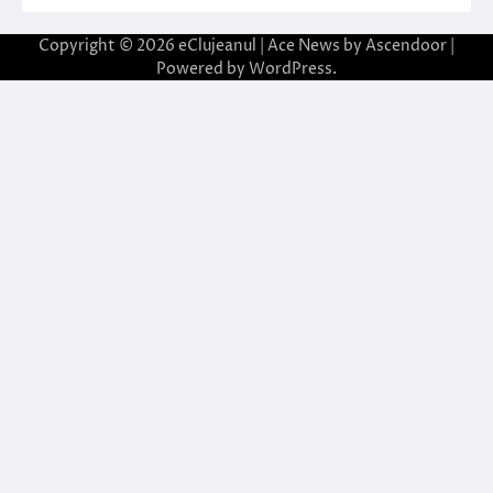
Copyright © 2026
eClujeanul
| Ace News by
Ascendoor
|
Powered by
WordPress
.