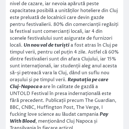
nivel de cazare, iar nevoia apărută peste
capacitatea posibilă a unităților hoteliere din Cluj
este preluată de localnicii care devin gazde
pentru festivalierii. 80% din comercianții regăsiți
la festival sunt comercianți locali, iar 4 din
scenele festivalului sunt asigurate de furnizori
locali.
Un nou val de turiști
a fost atras în Cluj pe
timpul verii, pentru cel puțin 4 zile. Astfel că 60%
dintre festivalieri sunt din afara Clujului, iar 15%
sunt internaționali, iar studenții aleg anul acesta
să-și petreacă vara la Cluj, dând un suflu nou
orașului și pe timpul verii.
Reputația pe care
Cluj-Napoca o
are în calitate de gazdă a
UNTOLD Festival în presa indernațională este
fără precedent. Publicații precum The Guardian,
BBC, CNBC, Huffington Post, The Verge, I
fucking love science au lăudat campania
Pay
With Blood
, menționând Cluj Napoca și
Transilvania în fiecare articol.