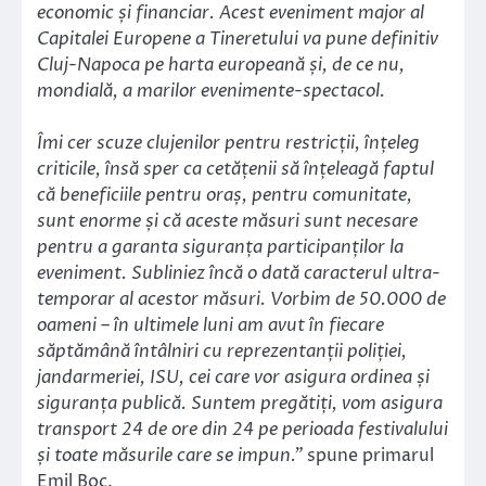
economic și financiar. Acest eveniment major al
Capitalei Europene a Tineretului va pune definitiv
Cluj-Napoca pe harta europeană și, de ce nu,
mondială, a marilor evenimente-spectacol.
Îmi cer scuze clujenilor pentru restricții, înțeleg
criticile, însă sper ca cetățenii să înțeleagă faptul
că beneficiile pentru oraș, pentru comunitate,
sunt enorme și că aceste măsuri sunt necesare
pentru a garanta siguranța participanților la
eveniment. Subliniez încă o dată caracterul ultra-
temporar al acestor măsuri. Vorbim de 50.000 de
oameni – în ultimele luni am avut în fiecare
săptămână întâlniri cu reprezentanții poliției,
jandarmeriei, ISU, cei care vor asigura ordinea și
siguranța publică. Suntem pregătiți, vom asigura
transport 24 de ore din 24 pe perioada festivalului
și toate măsurile care se impun.”
spune primarul
Emil Boc.