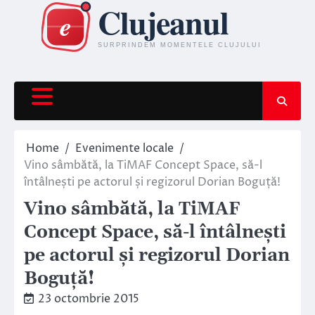
Skip
to
content
Home
Evenimente locale
Vino sâmbătă, la TiMAF Concept Space, să-l
întâlnești pe actorul și regizorul Dorian Boguță!
Vino sâmbătă, la TiMAF
Concept Space, să-l întâlnești
pe actorul și regizorul Dorian
Boguță!
23 octombrie 2015