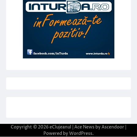
Copyright © 2026
eClujeanul
| Ace News by
Ascendoor
|
Powered by
WordPress
.