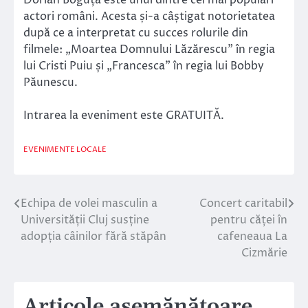
Dorian Boguță este unul dintre cei mai populari
actori români. Acesta și-a câștigat notorietatea
după ce a interpretat cu succes rolurile din
filmele: „Moartea Domnului Lăzărescu” în regia
lui Cristi Puiu și „Francesca” în regia lui Bobby
Păunescu.
Intrarea la eveniment este GRATUITĂ.
EVENIMENTE LOCALE
Echipa de volei masculin a
Concert caritabil
Navigare
Universității Cluj susține
pentru căței în
în
adopția câinilor fără stăpân
cafeneaua La
Cizmărie
articole
Articole asemănătoare