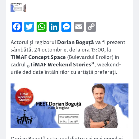
Facebook
Twitter
WhatsApp
LinkedIn
Messenger
Email
Copy
Link
Actorul și regizorul
Dorian Boguță
va fi prezent
sâmbătă, 24 octombrie, de la ora 15:00, la
TiMAF Concept Space
(Bulevardul Eroilor) în
cadrul
„TiMAF Weekend Stories”
, weekend-
urile dedidate întâlnirilor cu artiștii preferați.