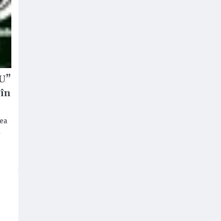
„U”
 în
rea
ă