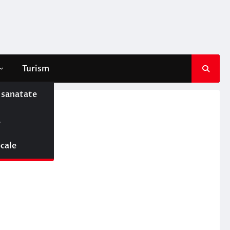
Turism
e sanatate
ă
e
ocale