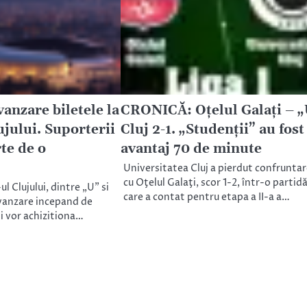
vanzare biletele la
CRONICĂ: Oţelul Galaţi – 
jului. Suporterii
Cluj 2-1. „Studenţii” au fost
te de o
avantaj 70 de minute
Universitatea Cluj a pierdut confrunta
cu Oţelul Galaţi, scor 1-2, într-o partid
ul Clujului, dintre „U” si
care a contat pentru etapa a II-a a…
 vanzare incepand de
isi vor achizitiona…