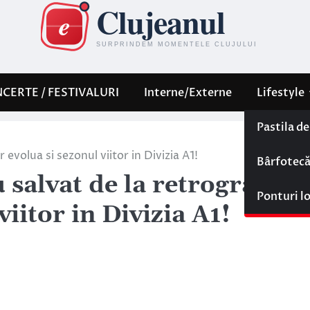
CERTE / FESTIVALURI
Interne/Externe
Lifestyle
Pastila d
r evolua si sezonul viitor in Divizia A1!
Bârfotec
au salvat de la retrogradar
Ponturi l
viitor in Divizia A1!