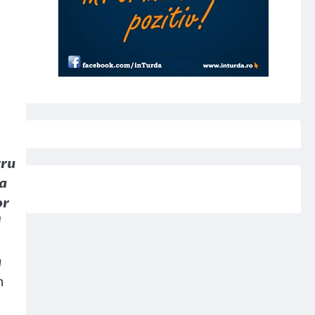
cru
ma
or
d
u
n