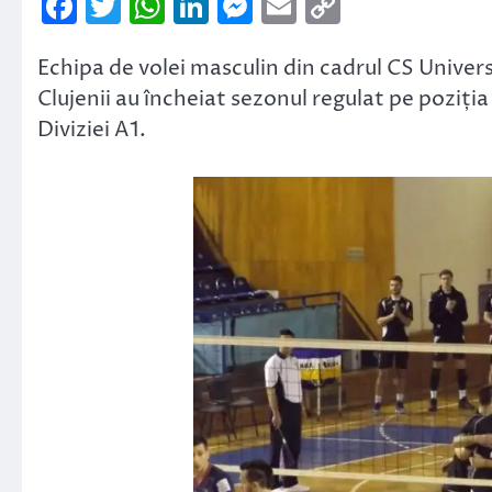
Facebook
Twitter
WhatsApp
LinkedIn
Messenger
Email
Copy
Link
Echipa de volei masculin din cadrul CS Univers
Clujenii au încheiat sezonul regulat pe poziția
Diviziei A1.