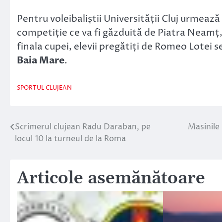
Pentru voleibaliștii Universității Cluj urmeaz
competiție ce va fi găzduită de Piatra Neamț
finala cupei, elevii pregătiți de Romeo Lotei s
Baia Mare
.
SPORTUL CLUJEAN
Scrimerul clujean Radu Daraban, pe
Masinile 
Navigare
locul 10 la turneul de la Roma
în
articole
Articole asemănătoare