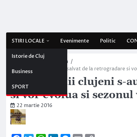
Skip
to
content
STIRI LOCALE
Evenimente
Politic
CON
Istorie de Cluj
Home
Sportul clujean
Voleibalistii clujeni s-au salvat de la retrogradare si vo
Business
Voleibalistii clujeni s-
SPORT
si vor evolua si sezonul 
22 martie 2016