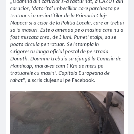
„Doamna din carucior s-a rasturnat, a CAZUT din
carucior, ‘datorită’ imbecililor care parcheaza pe
trotuar si a nesimtitilor de la Primaria Cluj-
Napoca si a celor de la Politia Locala, care ar trebui
sa ia masuri. Este o amenda pe o masina care nu a
fost miscata cred, de 3 luni. Puneti stalpi, sa se
poata circula pe trotuar. Se intampla in
Grigorescu langa oficiul postal de pe strada
Donath. Doamna trebuia sa ajungă la Comisia de
Handicap, mai avea cam 1 Km de mers pe
trotuarele cu masini. Capitala Europeana de
rahat”
, a scris clujeanul pe Facebook.