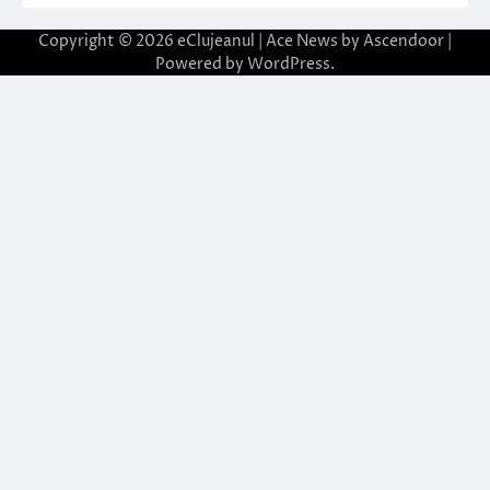
Copyright © 2026
eClujeanul
| Ace News by
Ascendoor
|
Powered by
WordPress
.