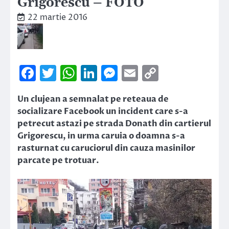
Grigorescu – FOTO
22 martie 2016
Facebook
Twitter
WhatsApp
LinkedIn
Messenger
Email
Copy
Link
Un clujean a semnalat pe reteaua de
socializare Facebook un incident care s-a
petrecut astazi pe strada Donath din cartierul
Grigorescu, in urma caruia o doamna s-a
rasturnat cu caruciorul din cauza masinilor
parcate pe trotuar.