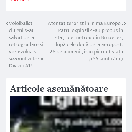
STIRI LOCALE
Voleibalistii
Atentat terorist in inima Europei.
Navigare
clujeni s-au
Patru explozii s-au produs în
în
salvat de la
staţii de metrou din Bruxelles,
retrogradare si
după cele două de la aeroport.
articole
vor evolua si
28 de oameni şi-au pierdut viaţa
sezonul viitor in
şi 55 sunt răniţi
Divizia A1!
Articole asemănătoare