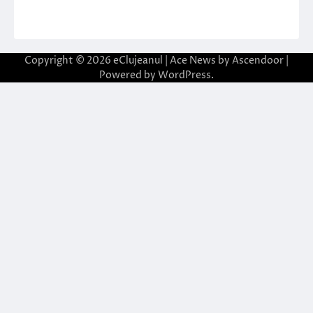
Copyright © 2026
eClujeanul
| Ace News by
Ascendoor
|
Powered by
WordPress
.