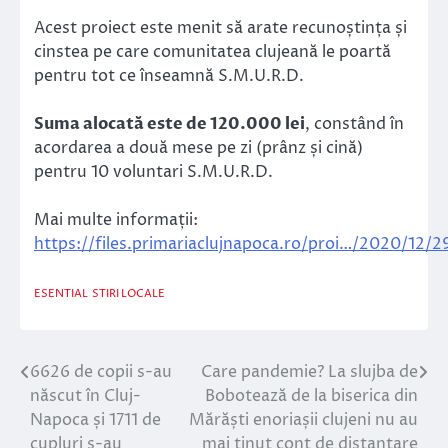
Acest proiect este menit să arate recunoștința și
cinstea pe care comunitatea clujeană le poartă
pentru tot ce înseamnă S.M.U.R.D.
Suma alocată este de 120.000 lei
, constând în
acordarea a două mese pe zi (prânz și cină)
pentru 10 voluntari S.M.U.R.D.
Mai multe informații:
https://files.primariaclujnapoca.ro/proi…/2020/12/2
ESENTIAL
STIRI LOCALE
6626 de copii s-au
Care pandemie? La slujba de
Navigare
născut în Cluj-
Bobotează de la biserica din
în
Napoca și 1711 de
Mărăști enoriașii clujeni nu au
cupluri s-au
mai ținut cont de distanțare