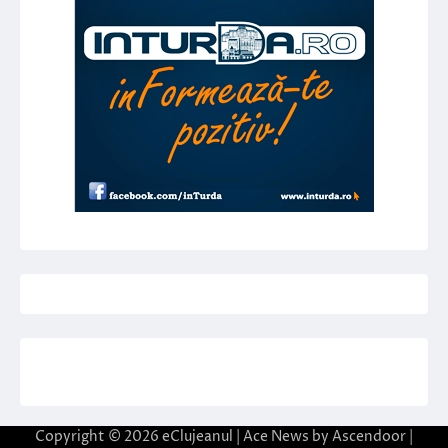
Copyright © 2026
eClujeanul
| Ace News by
Ascendoor
|