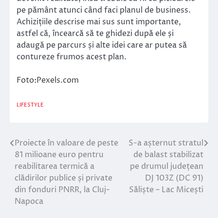
pe pământ atunci când faci planul de business.
Achizițiile descrise mai sus sunt importante,
astfel că, încearcă să te ghidezi după ele și
adaugă pe parcurs și alte idei care ar putea să
contureze frumos acest plan.
Foto:Pexels.com
LIFESTYLE
Proiecte în valoare de peste
S-a așternut stratul
Navigare
81 milioane euro pentru
de balast stabilizat
în
reabilitarea termică a
pe drumul județean
clădirilor publice și private
DJ 103Z (DC 91)
articole
din fonduri PNRR, la Cluj-
Săliște – Lac Micești
Napoca