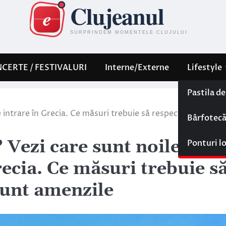
CERTE / FESTIVALURI
Interne/Externe
Lifestyle
Pastila d
 intrare în Grecia. Ce măsuri trebuie să respecți în țară și 
Bârfotec
 Vezi care sunt noile
Ponturi l
recia. Ce măsuri trebuie s
 sunt amenzile