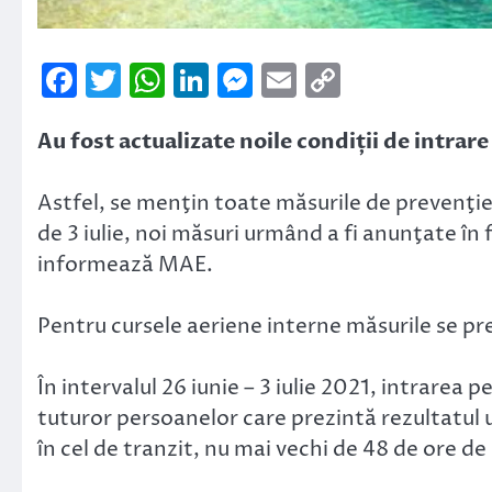
Facebook
Twitter
WhatsApp
LinkedIn
Messenger
Email
Copy
Link
Au fost actualizate noile condiții de intrare
Astfel, se menţin toate măsurile de prevenţie ş
de 3 iulie, noi măsuri urmând a fi anunţate în 
informează MAE.
Pentru cursele aeriene interne măsurile se pre
În intervalul 26 iunie – 3 iulie 2021, intrarea 
tuturor persoanelor care prezintă rezultatul u
în cel de tranzit, nu mai vechi de 48 de ore de 