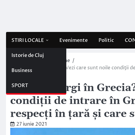
Skip
to
content
STIRI LOCALE
Evenimente
Politic
CON
Istorie de Cluj
Home
Interne/Externe
Vrei să mergi în Grecia? Vezi care sunt noile condiţii de
Business
sunt amenzile
Vrei să mergi în Grecia?
SPORT
condiţii de intrare în G
respecți în țară și care
27 iunie 2021