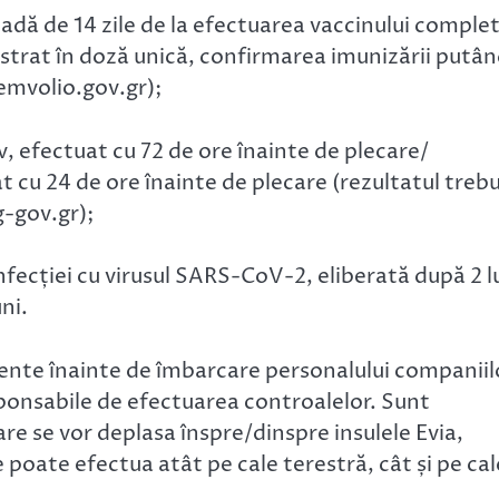
adă de 14 zile de la efectuarea vaccinului comple
istrat în doză unică, confirmarea imunizării putâ
emvolio.gov.gr);
v, efectuat cu 72 de ore înainte de plecare/
 cu 24 de ore înainte de plecare (rezultatul treb
g-gov.gr);
nfecției cu virusul SARS-CoV-2, eliberată după 2 l
ni.
mente înainte de îmbarcare personalului companiil
sponsabile de efectuarea controalelor. Sunt
e se vor deplasa înspre/dinspre insulele Evia,
 poate efectua atât pe cale terestră, cât și pe cal