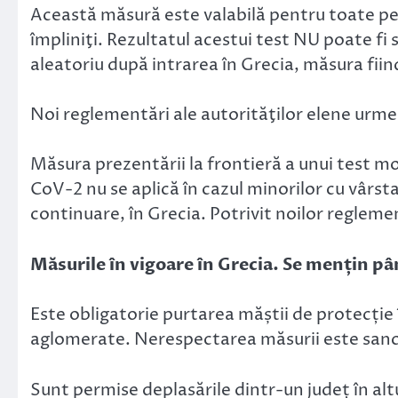
Această măsură este valabilă pentru toate pe
împliniţi. Rezultatul acestui test NU poate fi s
aleatoriu după intrarea în Grecia, măsura fiin
Noi reglementări ale autorităţilor elene urme
Măsura prezentării la frontieră a unui test mo
CoV-2 nu se aplică în cazul minorilor cu vârsta
continuare, în Grecia. Potrivit noilor regleme
Măsurile în vigoare în Grecia. Se mențin pân
Este obligatorie purtarea măștii de protecție în 
aglomerate. Nerespectarea măsurii este san
Sunt permise deplasările dintr-un județ în altu