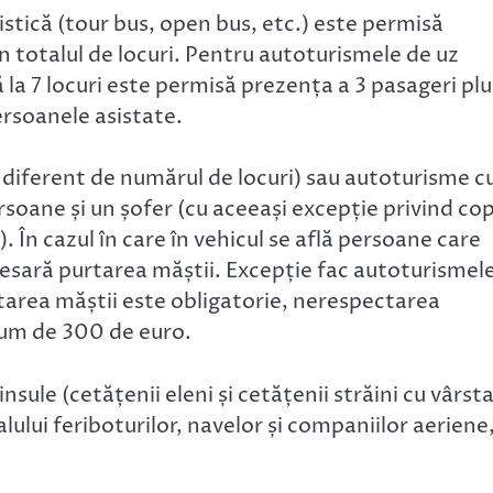
istică (tour bus, open bus, etc.) este permisă
 totalul de locuri. Pentru autoturismele de uz
 la 7 locuri este permisă prezența a 3 pasageri plu
persoanele asistate.
diferent de numărul de locuri) sau autoturisme c
soane și un șofer (cu aceeași excepție privind copi
 În cazul în care în vehicul se află persoane care
ecesară purtarea măștii. Excepție fac autoturismel
rtarea măștii este obligatorie, nerespectarea
tum de 300 de euro.
sule (cetățenii eleni și cetățenii străini cu vârst
lului feriboturilor, navelor și companiilor aeriene