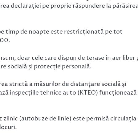
rea declarației pe proprie răspundere la părăsire
 pe timp de noapte este restricționată pe tot
5:00.
sum, doar cele care dispun de terase în aer liber 
re socială și protecție personală.
a strictă a măsurilor de distanțare socială și
ează inspecțiile tehnice auto (KTEO) funcționează
zilnic (autobuze de linie) este permisă circulația 
ocuri.