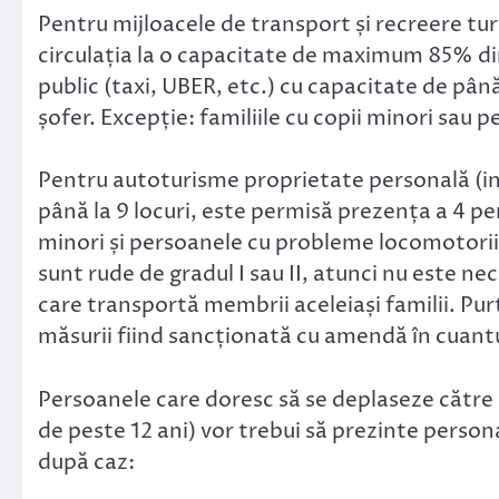
Pentru mijloacele de transport și recreere tur
circulația la o capacitate de maximum 85% din
public (taxi, UBER, etc.) cu capacitate de până
șofer. Excepție: familiile cu copii minori sau 
Pentru autoturisme proprietate personală (in
până la 9 locuri, este permisă prezența a 4 per
minori și persoanele cu probleme locomotorii).
sunt rude de gradul I sau II, atunci nu este n
care transportă membrii aceleiași familii. Pu
măsurii fiind sancționată cu amendă în cuan
Persoanele care doresc să se deplaseze către in
de peste 12 ani) vor trebui să prezinte persona
după caz: