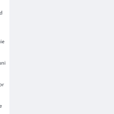
t
nd
uie
uni
or
e