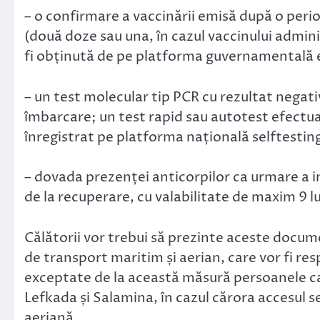
– o confirmare a vaccinării emisă după o perio
(două doze sau una, în cazul vaccinului admin
fi obținută de pe platforma guvernamentală 
– un test molecular tip PCR cu rezultat negati
îmbarcare; un test rapid sau autotest efectuat
înregistrat pe platforma națională selftestin
– dovada prezenței anticorpilor ca urmare a i
de la recuperare, cu valabilitate de maxim 9 lu
Călătorii vor trebui să prezinte aceste docu
de transport maritim și aerian, care vor fi re
exceptate de la această măsură persoanele car
Lefkada și Salamina, în cazul cărora accesul se
aeriană.