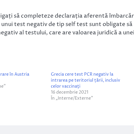
ligați să completeze declarația aferentă îmbarcări
nui test negativ de tip self test sunt obligate să
gativ al testului, care are valoarea juridică a une
trare în Austria
Grecia cere test PCR negativ la
intrarea pe teritoriul țării, inclusiv
ne”
celor vaccinaţi
16 decembrie 2021
În „Interne/Externe”