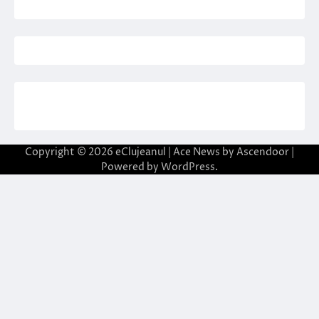
Copyright © 2026
eClujeanul
| Ace News by
Ascendoor
|
Powered by
WordPress
.