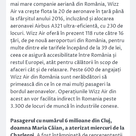
mai mare companie aeriană din România, Wizz
Air va creşte flota la 20 de aeronave în țară până
la sfârșitul anului 2016, incluzând și alocarea
aeronavei Airbus A321 ultra-eficientă, cu 230 de
locuri. Wizz Air oferă în prezent 118 rute către 16
țări, de pe nouă aeroporturi din România, pentru
multe dintre ele tarifele începând de la 39 de lei,
ceea ce asigură accesibilitate între România și
restul Europei, atât pentru călătorii în scop de
afaceri cât și de relaxare. Peste 600 de angajați
Wizz Air din România sunt nerăbdători să
primească din ce în ce mai mulți pasageri la
bordul aeronavelor. Operațiunile Wizz Air din
acest an vor facilita indirect în Romania peste
3.300 de locuri de muncă în industriile conexe.
Pasagerul cu numărul 6 milioane din Cluj,
doamna Maria Căian, a aterizat miercuri de la
Charleroi
. A fost întâmpinată de reprezentanții