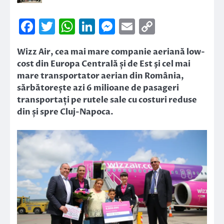
Facebook
Twitter
WhatsApp
LinkedIn
Messenger
Email
Copy
Link
Wizz Air, cea mai mare companie aeriană low-
cost din Europa Centrală și de Est şi cel mai
mare transportator aerian din România,
sărbătorește azi 6 milioane de pasageri
transportați pe rutele sale cu costuri reduse
din și spre Cluj-Napoca.