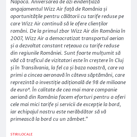
Napoca. Aniversarea de azi evidențiază
angajamentul Wizz Air față de România și
oportunitățile pentru călătorii cu tarife reduse pe
care Wizz Air continuă să le ofere clienților
români. De la primul zbor Wizz Air din România în
2007, Wizz Air a democratizat transportul aerian
și a dezvoltat constant rețeaua cu tarife reduse
din regiunile României. Sunt foarte mulțumit să
văd că traficul de vizitatori este în creștere în Cluj
și în Transilvania, la fel ca și baza noastră, care va
primi a cincea aeronavă în câteva săptămâni, care
reprezintă o investiție adițională de 98 de milioane
de euro*. În calitate de cea mai mare companie
aeriană din România facem eforturi pentru a oferi
cele mai mici tarife și servicii de excepție la bord,
iar echipajul nostru este nerăbdător să vă
primească la bord cu un zâmbet.”
STIRI LOCALE