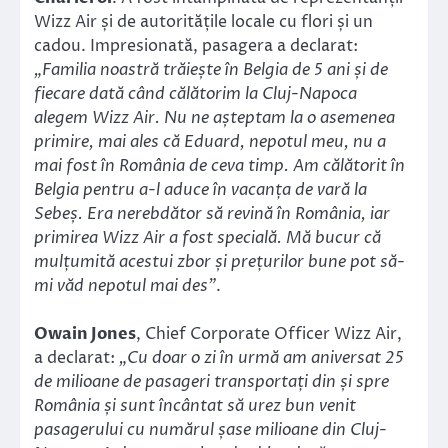
Wizz Air și de autoritățile locale cu flori și un
cadou. Impresionată, pasagera a declarat:
„Familia noastră trăiește în Belgia de 5 ani și de
fiecare dată când călătorim la Cluj-Napoca
alegem Wizz Air. Nu ne așteptam la o asemenea
primire, mai ales că Eduard, nepotul meu, nu a
mai fost în România de ceva timp. Am călătorit în
Belgia pentru a-l aduce în vacanța de vară la
Sebeș. Era nerebdător să revină în România, iar
primirea Wizz Air a fost specială. Mă bucur că
mulțumită acestui zbor și prețurilor bune pot să-
mi văd nepotul mai des”
.
Owain Jones
, Chief Corporate Officer Wizz Air,
a declarat:
„Cu doar o zi în urmă am aniversat 25
de milioane de pasageri transportați din și spre
România și sunt încântat să urez bun venit
pasagerului cu numărul șase milioane din Cluj-