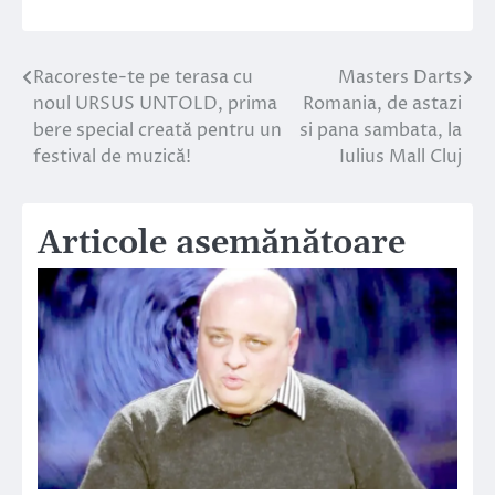
Racoreste-te pe terasa cu
Masters Darts
Navigare
noul URSUS UNTOLD, prima
Romania, de astazi
în
bere special creată pentru un
si pana sambata, la
festival de muzică!
Iulius Mall Cluj
articole
Articole asemănătoare