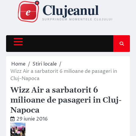
Skip
to
content
Home
Stiri locale
Wizz Air a sarbatorit 6 milioane de pasageri in
Cluj-Napoca
Wizz Air a sarbatorit 6
milioane de pasageri in Cluj-
Napoca
29 iunie 2016