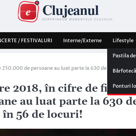
CERTE / FESTIVALURI
Interne/Externe
Lifestyle
Pastila d
este 250.000 de persoane au luat parte la 630 de evenimente
Bârfotec
e 2018, în cifre de final –
Ponturi l
ne au luat parte la 630 d
în 56 de locuri!