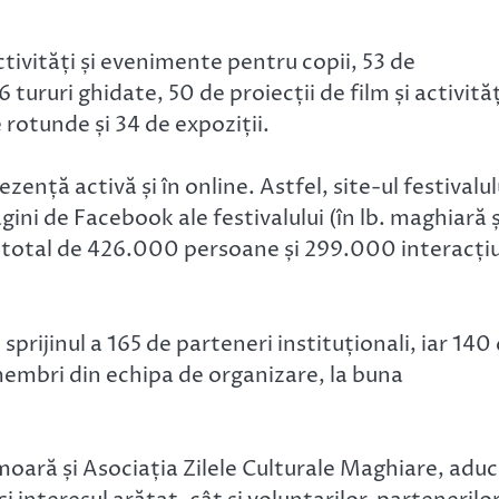
ctivități și evenimente pentru copii, 53 de
ururi ghidate, 50 de proiecții de film și activităț
 rotunde și 34 de expoziții.
zență activă și în online. Astfel, site-ul festivalul
gini de Facebook ale festivalului (în lb. maghiară ș
h total de 426.000 persoane și 299.000 interacți
prijinul a 165 de parteneri instituționali, iar 140
 membri din echipa de organizare, la buna
omoară și Asociația Zilele Culturale Maghiare, aduc