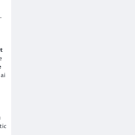
.
t
e
e
 ai
u
tic