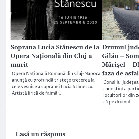
Soprana Lucia Stănescu de la
Drumul jude
Opera Națională din Cluj a
Gilău – Som
murit
Mărişel – DN
faza de asfa
Opera Națională Română din Cluj-Napoca
anunță cu profundă tristețe trecerea la
Consiliul Județea
cele veșnice a sopranei Lucia Stănescu.
cunoștința partic
Artistă lirică de faimă…
locuitorilor din z
că pe drumul…
Lasă un răspuns