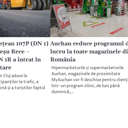
ţean 107P (DN 1)
Auchan reduce programul 
eşu Rece –
lucru la toate magazinele d
 1R a intrat în
România
ltare
Hipermarketurile și supermarketurile
Auchan, magazinele de proximitate
n Cluj aduce la
MyAuchan vor fi deschise pentru clienți
ipanților la trafic, a
într-un program zilnic, de luni până
onă și a turiștilor faptul
duminică,…