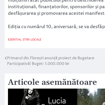
mulțumiri atât publicului pentru deschiderea și
instituționali, finanțatorilor, sponsorilor și 
desfășurarea și promovarea acestei manifest
Ediția cu numărul 10, aniversară, se va desfă
ESENTIAL
STIRI LOCALE
Primarul din Florești anunță proiect de Bugetare
Navigare
Participativă! Buget: 1.000.000 lei
în
articole
Articole asemănătoare