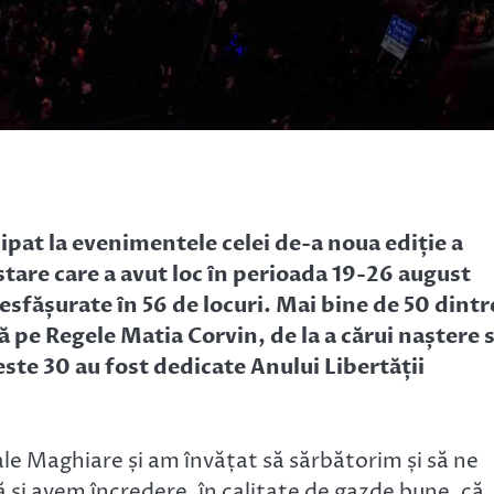
pat la evenimentele celei de-a noua ediție a
stare care a avut loc în perioada 19-26 august
sfășurate în 56 de locuri. Mai bine de 50 dintr
 pe Regele Matia Corvin, de la a cărui naștere 
peste 30 au fost dedicate Anului Libertății
le Maghiare și am învățat să sărbătorim și să ne
și avem încredere, în calitate de gazde bune, că