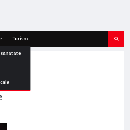
Turism
e sanatate
ă
ocale
e