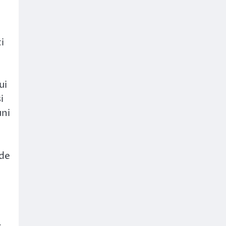
i
ui
i
uni
 de