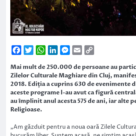
Facebook
Twitter
WhatsApp
LinkedIn
Messenger
Email
Copy
Link
Mai mult de 250.000 de persoane au partici
Zilelor Culturale Maghiare din Cluj, manife
2018. Ediția a cuprins 630 de evenimente de
aceste programe l-au avut ca figură centrală
au împlinit anul acesta 575 de ani, iar alte 
Religioase.
„
Am găzduit pentru a noua oară Zilele Cultura
bucurăm liber. Suntem acasă, ne simțim acasă 