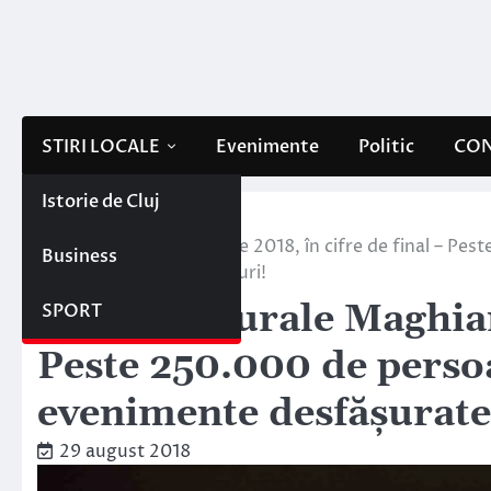
Skip
to
content
STIRI LOCALE
Evenimente
Politic
CON
Istorie de Cluj
Home
Stiri locale
Zilele Culturale Maghiare 2018, în cifre de final – P
Business
desfășurate în 56 de locuri!
Zilele Culturale Maghiar
SPORT
Peste 250.000 de persoa
evenimente desfășurate 
29 august 2018