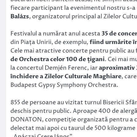
fiecare participant la evenimentul nostru s-a 
Balázs
, organizatorul principal al Zilelor Cul
Festivalul a numărat anul acesta
35 de concer
din Piața Unirii, de exemplu,
fiind urmărite 
Cele mai atractive concerte pentru public au
de Orchestra celor 100 de țigani
. Cei mai mu
la concertul Demjén Ferenc, iar
aproximativ 
închidere a Zilelor Culturale Maghiare
, car
Budapest Gypsy Symphony Orchestra.
855 de persoane au vizitat turnul Bisericii Sfân
deschis pentru public. Aproape 400 de alergăt
DONATON, competiție organizată pentru a cin
delectat mai apoi cu taurul de 500 kilograme c
„Apáczai Csere János”.