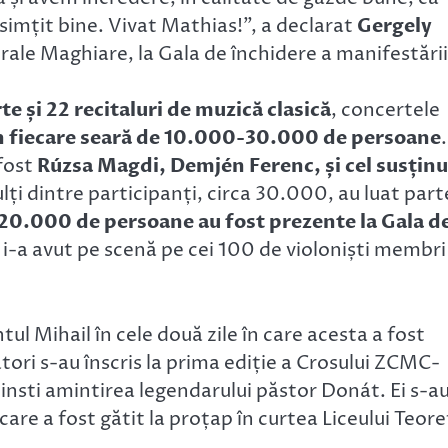
simțit bine. Vivat Mathias!”
, a declarat
Gergely
turale Maghiare, la Gala de închidere a manifestării
te și 22 recitaluri de muzică clasică
, concertele
în fiecare seară de 10.000-30.000 de persoane
.
 fost
Rúzsa Magdi, Demjén Ferenc, și cel susținu
lți dintre participanți, circa 30.000, au luat part
20.000 de persoane au fost prezente la Gala d
e i-a avut pe scenă pe cei 100 de violoniști membri
tul Mihail în cele două zile în care acesta a fost
ori s-au înscris la prima ediție a Crosului ZCMC-
sti amintirea legendarului păstor Donát. Ei s-a
are a fost gătit la proțap în curtea Liceului Teore