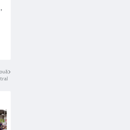
r
,
două
tral