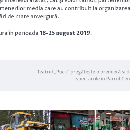
 interesul arătat, cât și voluntarilor, partenerilo
partenerilor media care au contribuit la organizarea
ări de mare anvergură.
șura în perioada
18-25 august 2019
.
Teatrul „Puck” pregătește o premieră și 
spectacole în Parcul Cen