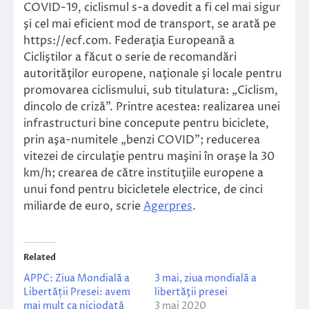
COVID-19, ciclismul s-a dovedit a fi cel mai sigur
şi cel mai eficient mod de transport, se arată pe
https://ecf.com. Federaţia Europeană a
Cicliştilor a făcut o serie de recomandări
autorităţilor europene, naţionale şi locale pentru
promovarea ciclismului, sub titulatura: „Ciclism,
dincolo de criză”. Printre acestea: realizarea unei
infrastructuri bine concepute pentru biciclete,
prin aşa-numitele „benzi COVID”; reducerea
vitezei de circulaţie pentru maşini în oraşe la 30
km/h; crearea de către instituţiile europene a
unui fond pentru bicicletele electrice, de cinci
miliarde de euro, scrie
Agerpres
.
Related
APPC: Ziua Mondială a
3 mai, ziua mondială a
Libertății Presei: avem
libertăţii presei
mai mult ca niciodată
3 mai 2020