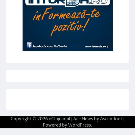
Copyright © 2026
eClujeanul
| Ace News by
Ascendoor
|
Powered by
WordPress
.