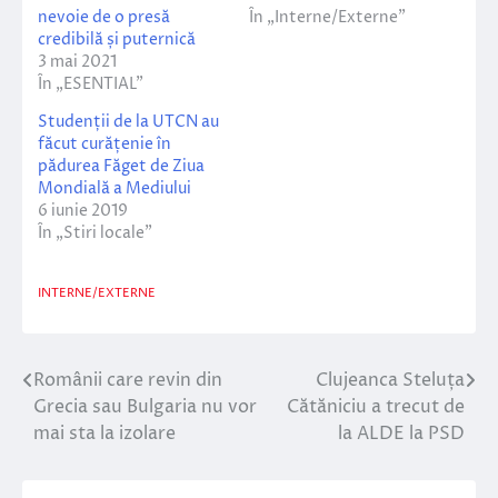
nevoie de o presă
În „Interne/Externe”
credibilă și puternică
3 mai 2021
În „ESENTIAL”
Studenții de la UTCN au
făcut curățenie în
pădurea Făget de Ziua
Mondială a Mediului
6 iunie 2019
În „Stiri locale”
INTERNE/EXTERNE
Românii care revin din
Clujeanca Steluța
Navigare
Grecia sau Bulgaria nu vor
Cătăniciu a trecut de
în
mai sta la izolare
la ALDE la PSD
articole