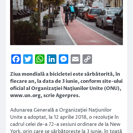
Facebook
Twitter
WhatsApp
LinkedIn
Messenger
Email
Copy
Link
Ziua mondială a bicicletei este sărbătorită, în
fiecare an, la data de 3 iunie, conform site-ului
oficial al Organizaţiei Naţiunilor Unite (ONU),
www.un.org, scrie Agerpres.
Adunarea Generală a Organizaţiei Naţiunilor
Unite a adoptat, la 12 aprilie 2018, o rezoluţie în
cadrul celei de-a 72-a sesiuni ordinare de la New
York, prin care se sărbătoreşte la 3 iunie, în toată