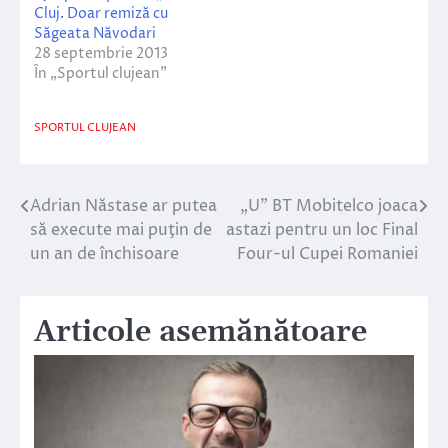
Cluj. Doar remiză cu
Săgeata Năvodari
28 septembrie 2013
În „Sportul clujean”
SPORTUL CLUJEAN
Adrian Năstase ar putea
„U” BT Mobitelco joaca
Navigare
să execute mai puţin de
astazi pentru un loc Final
în
un an de închisoare
Four-ul Cupei Romaniei
articole
Articole asemănătoare