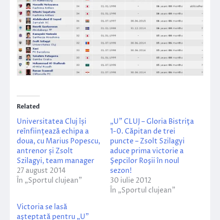
Related
Universitatea Cluj își
„U” CLUJ – Gloria Bistriţa
reînființează echipa a
1-0. Căpitan de trei
doua, cu Marius Popescu,
puncte – Zsolt Szilagyi
antrenor și Zsolt
aduce prima victorie a
Szilagyi, team manager
Şepcilor Roşii în noul
27 august 2014
sezon!
În „Sportul clujean”
30 iulie 2012
În „Sportul clujean”
Victoria se lasă
aşteptată pentru „U”