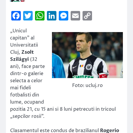
Facebook
Twitter
WhatsApp
LinkedIn
Messenger
Email
Copy
Link
„Unicul
capitan” al
Universitatii
Cluj,
Zsolt
Szilágyi
(32
ani), face parte
dintr-o galerie
selecta a celor
Foto: ucluj.ro
mai fideli
fotbalisti din
lume, ocupand
pozitia 21, cu 15 ani si 8 luni petrecuti in tricoul
„sepcilor rosii”.
Clasamentul este condus de brazilianul
Rogerio