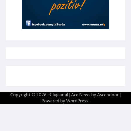
Copyright © 2026
eClujeanul
| Ace News by
Ascendoor
|
Powered by
WordPress
.