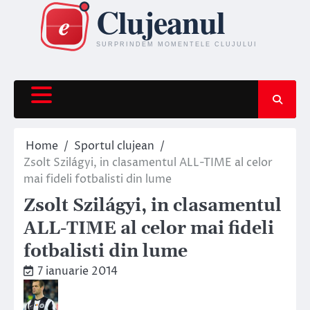
Skip
to
content
Home
Sportul clujean
Zsolt Szilágyi, in clasamentul ALL-TIME al celor
mai fideli fotbalisti din lume
Zsolt Szilágyi, in clasamentul
ALL-TIME al celor mai fideli
fotbalisti din lume
7 ianuarie 2014