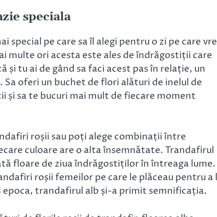
tru o ocazie speciala
 special pe care sa îl alegi pentru o zi pe care vre
i multe ori acesta este ales de îndrăgostiții care
 și tu ai de gând sa faci acest pas în relație, un
 Sa oferi un buchet de flori alături de inelul de
ii și sa te bucuri mai mult de fiecare moment
dafiri roșii sau poți alege combinații între
, fiecare culoare are o alta însemnătate. Trandafirul
ă floare de ziua îndrăgostiților în întreaga lume.
ndafiri roșii femeilor pe care le plăceau pentru a 
epoca, trandafirul alb și-a primit semnificația.