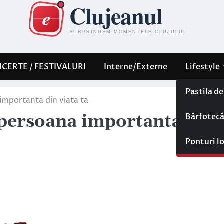
CERTE / FESTIVALURI
Interne/Externe
Lifestyle
Pastila d
importanta din viata ta
Bârfotec
 persoana importanta din
Ponturi l