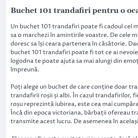
Buchet 101 trandafiri pen
Un buchet 101 trandafiri poate fi cadoul cel mai
sa o marchezi în amintirile voastre. De cele ma
doresc sa își ceara partenera în căsătorie. Dacă
buchet 101 trandafiri poate fi tot ce ai nevoie.
logodna te poate ajuta sa mai alungi din emoț
împreună.
Poți alege un buchet de care conține doar tran
trandafirii roșii și albi. În cazul trandafirilor
roșu reprezintă iubirea, este cea mai cumpărat
Încă din epoca victoriana, bărbații ofereau tra
transmite acest lucru. De asemenea în același 