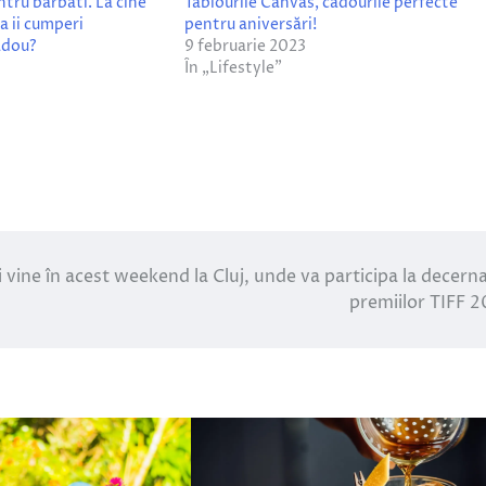
ntru barbati. La cine
Tablourile Canvas, cadourile perfecte
a ii cumperi
pentru aniversări!
adou?
9 februarie 2023
În „Lifestyle”
i vine în acest weekend la Cluj, unde va participa la decern
premiilor TIFF 