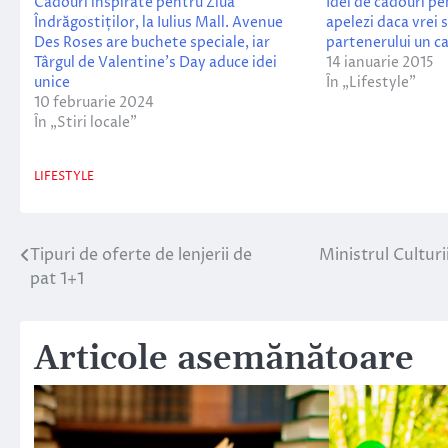
Cadouri inspirate pentru Ziua
Idei de cadouri pe
Îndrăgostiților, la Iulius Mall. Avenue
apelezi daca vrei s
Des Roses are buchete speciale, iar
partenerului un c
Târgul de Valentine’s Day aduce idei
14 ianuarie 2015
unice
În „Lifestyle”
10 februarie 2024
În „Stiri locale”
LIFESTYLE
Tipuri de oferte de lenjerii de
Ministrul Culturi
Navigare
pat 1+1
în
articole
Articole asemănătoare