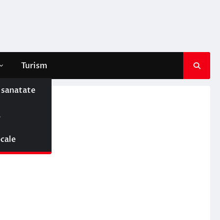
Turism
e sanatate
ă
ocale