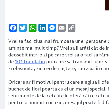
Facebook
Twitter
WhatsApp
LinkedIn
Messenger
Email
Copy
Link
Vrei sa faci ziua mai frumoasa unei persoane dr
aminte mai mult timp? Vrei sa ii arăți cât de
deosebit într-o zi pe care vrei sa o faci sa r
de
101 trandafiri
prin care sa transmit iubirea
zi obișnuită, ziua ei de naștere, sau ziua în car
Oricare ar fi motivul pentru care alegi sa ii of
buchet de flori poarta cu el un mesaj special. 
sentimente de la cel care le oferă către cel car
pentru o anumita ocazie, mesajul poate fi dife