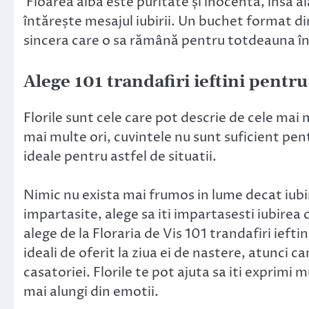
Floarea alba este puritate și inocenta, însă ală
întărește mesajul iubirii. Un buchet format din 
sincera care o sa rămână pentru totdeauna în 
Alege 101 trandafiri ieftini pentru
Florile sunt cele care pot descrie de cele mai
mai multe ori, cuvintele nu sunt suficient pent
ideale pentru astfel de situatii.
Nimic nu exista mai frumos in lume decat iubi
impartasite, alege sa iti impartasesti iubirea 
alege de la Floraria de Vis 101 trandafiri ieftin
ideali de oferit la ziua ei de nastere, atunci ca
casatoriei. Florile te pot ajuta sa iti exprimi m
mai alungi din emotii.