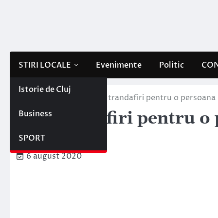
Skip
to
content
STIRI LOCALE
Evenimente
Politic
CON
Istorie de Cluj
Home
Lifestyle
101 trandafiri pentru o persoana 
Business
101 trandafiri pentru o
viata ta
SPORT
6 august 2020