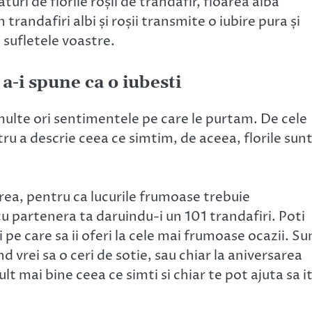
turi de florile roșii de trandafir, floarea alba
trandafiri albi și roșii transmite o iubire pura și
sufletele voastre.
 a-i spune ca o iubesti
 multe ori sentimentele pe care le purtam. De cele
ru a descrie ceea ce simtim, de aceea, florile sun
rea, pentru ca lucurile frumoase trebuie
cu partenera ta daruindu-i un 101 trandafiri. Poti
i pe care sa ii oferi la cele mai frumoase ocazii. Su
nd vrei sa o ceri de sotie, sau chiar la aniversarea
ult mai bine ceea ce simti si chiar te pot ajuta sa it