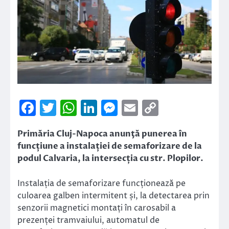
Facebook
Twitter
WhatsApp
LinkedIn
Messenger
Email
Copy
Link
Primăria Cluj-Napoca anunţă punerea în
funcțiune a instalației de semaforizare de la
podul Calvaria, la intersecția cu str. Plopilor.
Instalația de semaforizare funcționează pe
culoarea galben intermitent și, la detectarea prin
senzorii magnetici montați în carosabil a
prezenței tramvaiului, automatul de