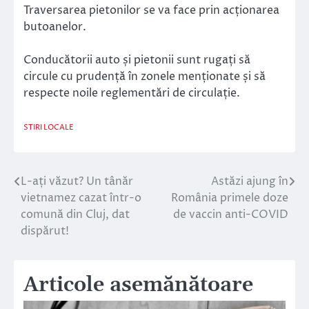
Traversarea pietonilor se va face prin acționarea
butoanelor.
Conducătorii auto și pietonii sunt rugați să
circule cu prudență în zonele menționate și să
respecte noile reglementări de circulație.
STIRI LOCALE
L-ați văzut? Un tânăr
Astăzi ajung în
Navigare
vietnamez cazat într-o
România primele doze
în
comună din Cluj, dat
de vaccin anti-COVID
dispărut!
articole
Articole asemănătoare