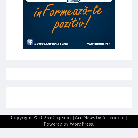
Copyright © 2026
eClujeanul
| Ace News by
Ascendoor
|
Powered by
WordPress
.