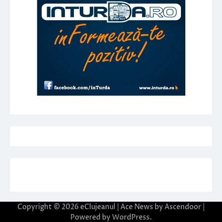
Copyright © 2026
eClujeanul
| Ace News by
Ascendoor
|
Powered by
WordPress
.