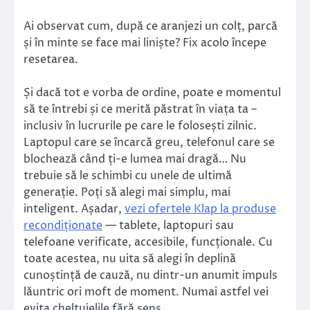
Ai observat cum, după ce aranjezi un colț, parcă
și în minte se face mai liniște? Fix acolo începe
resetarea.
Și dacă tot e vorba de ordine, poate e momentul
să te întrebi și ce merită păstrat în viața ta –
inclusiv în lucrurile pe care le folosești zilnic.
Laptopul care se încarcă greu, telefonul care se
blochează când ți-e lumea mai dragă… Nu
trebuie să le schimbi cu unele de ultimă
generație. Poți să alegi mai simplu, mai
inteligent. Așadar,
vezi ofertele Klap la produse
recondiționate
— tablete, laptopuri sau
telefoane verificate, accesibile, funcționale. Cu
toate acestea, nu uita să alegi în deplină
cunoștință de cauză, nu dintr-un anumit impuls
lăuntric ori moft de moment. Numai astfel vei
evita cheltuielile fără sens.