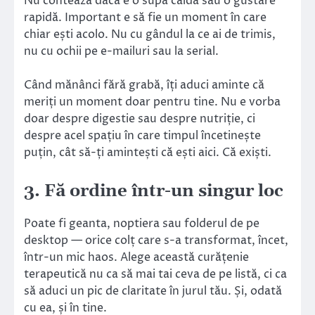
Nu contează dacă e o supă caldă sau o gustare
rapidă. Important e să fie un moment în care
chiar ești acolo. Nu cu gândul la ce ai de trimis,
nu cu ochii pe e-mailuri sau la serial.
Când mănânci fără grabă, îți aduci aminte că
meriți un moment doar pentru tine. Nu e vorba
doar despre digestie sau despre nutriție, ci
despre acel spațiu în care timpul încetinește
puțin, cât să-ți amintești că ești aici. Că exiști.
3. Fă ordine într-un singur loc
Poate fi geanta, noptiera sau folderul de pe
desktop — orice colț care s-a transformat, încet,
într-un mic haos. Alege această curățenie
terapeutică nu ca să mai tai ceva de pe listă, ci ca
să aduci un pic de claritate în jurul tău. Și, odată
cu ea, și în tine.