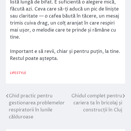
listă lungă de bifat. E suficientă o alegere mică,
făcută azi. Ceva care să-ți aducă un pic de liniște
sau claritate — o cafea băută în tăcere, un mesaj
trimis cuiva drag, un colț aranjat în care respiri
mai ușor, o melodie care te prinde și rămâne cu
tine.
Important e să revii, chiar și pentru puțin, la tine.
Restul poate aștepta.
LIFESTYLE
Ghid practic pentru
Ghidul complet pentru
Navigare
gestionarea problemelor
cariera ta în bricolaj și
în
respiratorii în lunile
construcții în Cluj
călduroase
articole