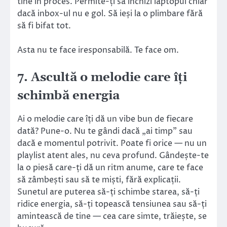
tine în proces. Permite-ți să închizi laptopul chiar
dacă inbox-ul nu e gol. Să ieși la o plimbare fără
să fi bifat tot.
Asta nu te face iresponsabilă. Te face om.
7. Ascultă o melodie care îți
schimbă energia
Ai o melodie care îți dă un vibe bun de fiecare
dată? Pune-o. Nu te gândi dacă „ai timp” sau
dacă e momentul potrivit. Poate fi orice — nu un
playlist atent ales, nu ceva profund. Gândește-te
la o piesă care-ți dă un ritm anume, care te face
să zâmbești sau să te miști, fără explicații.
Sunetul are puterea să-ți schimbe starea, să-ți
ridice energia, să-ți topească tensiunea sau să-ți
amintească de tine — cea care simte, trăiește, se