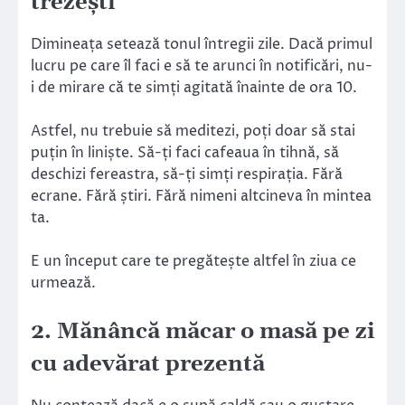
trezești
Dimineața setează tonul întregii zile. Dacă primul
lucru pe care îl faci e să te arunci în notificări, nu-
i de mirare că te simți agitată înainte de ora 10.
Astfel, nu trebuie să meditezi, poți doar să stai
puțin în liniște. Să-ți faci cafeaua în tihnă, să
deschizi fereastra, să-ți simți respirația. Fără
ecrane. Fără știri. Fără nimeni altcineva în mintea
ta.
E un început care te pregătește altfel în ziua ce
urmează.
2. Mănâncă măcar o masă pe zi
cu adevărat prezentă