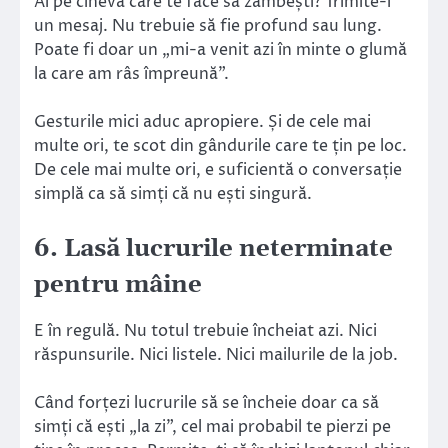
Ai pe cineva care te face să zâmbești? Trimite-i
un mesaj. Nu trebuie să fie profund sau lung.
Poate fi doar un „mi-a venit azi în minte o glumă
la care am râs împreună”.
Gesturile mici aduc apropiere. Și de cele mai
multe ori, te scot din gândurile care te țin pe loc.
De cele mai multe ori, e suficientă o conversație
simplă ca să simți că nu ești singură.
6. Lasă lucrurile neterminate
pentru mâine
E în regulă. Nu totul trebuie încheiat azi. Nici
răspunsurile. Nici listele. Nici mailurile de la job.
Când forțezi lucrurile să se încheie doar ca să
simți că ești „la zi”, cel mai probabil te pierzi pe