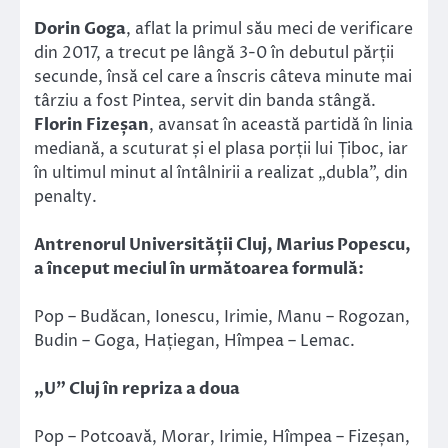
Dorin Goga
, aflat la primul său meci de verificare
din 2017, a trecut pe lângă 3-0 în debutul părții
secunde, însă cel care a înscris câteva minute mai
târziu a fost Pintea, servit din banda stângă.
Florin Fizeșan
, avansat în această partidă în linia
mediană, a scuturat și el plasa porții lui Țiboc, iar
în ultimul minut al întâlnirii a realizat „dubla”, din
penalty.
Antrenorul Universității Cluj, Marius Popescu,
a început meciul în următoarea formulă:
Pop – Budăcan, Ionescu, Irimie, Manu – Rogozan,
Budin – Goga, Hațiegan, Hîmpea – Lemac.
„U” Cluj în repriza a doua
Pop – Potcoavă, Morar, Irimie, Hîmpea – Fizeșan,