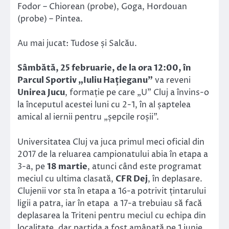
Fodor – Chiorean (probe), Goga, Hordouan
(probe) – Pintea.
Au mai jucat: Tudose și Salcău.
Sâmbătă, 25 februarie, de la ora 12:00, în
Parcul Sportiv „Iuliu Hațieganu”
va reveni
Unirea Jucu
, formație pe care „U” Cluj a învins-o
la începutul acestei luni cu 2-1, în al șaptelea
amical al iernii pentru „șepcile roșii”.
Universitatea Cluj va juca primul meci oficial din
2017 de la reluarea campionatului abia în etapa a
3-a, pe
18 martie
, atunci când este programat
meciul cu ultima clasată,
CFR Dej
, în deplasare.
Clujenii vor sta în etapa a 16-a potrivit țintarului
ligii a patra, iar în etapa a 17-a trebuiau să facă
deplasarea la Triteni pentru meciul cu echipa din
localitate, dar partida a fost amânată pe 1 iunie