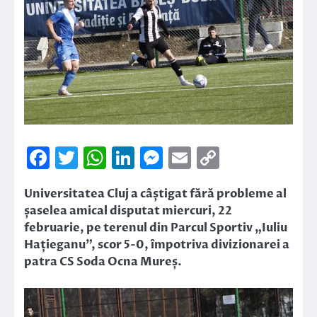
Facebook
Twitter
WhatsApp
LinkedIn
Messenger
Email
Copy
Link
Universitatea Cluj a câștigat fără probleme al
șaselea amical disputat miercuri, 22
februarie, pe terenul din Parcul Sportiv „Iuliu
Hațieganu”, scor 5-0, împotriva divizionarei a
patra CS Soda Ocna Mureș.