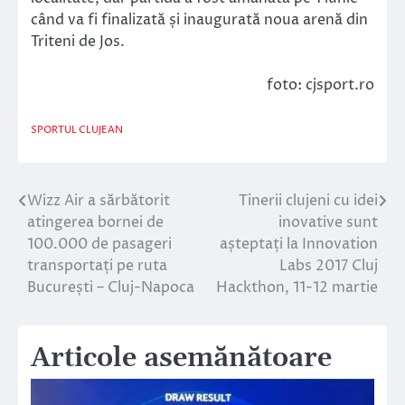
când va fi finalizată și inaugurată noua arenă din
Triteni de Jos.
foto: cjsport.ro
SPORTUL CLUJEAN
Wizz Air a sărbătorit
Tinerii clujeni cu idei
Navigare
atingerea bornei de
inovative sunt
în
100.000 de pasageri
așteptați la Innovation
transportați pe ruta
Labs 2017 Cluj
articole
București – Cluj-Napoca
Hackthon, 11-12 martie
Articole asemănătoare