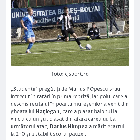
foto: cjsport.ro
„Studenții” pregătiți de Marius POpescu s-au
întrecut în ratări în prima repriză, iar golul care a
deschis recitalul în poarta mureșenilor a venit din
gheata lui
Hațiegan
, care a plasat balonul la
vinclu cu un șut plasat din afara careului. La
următorul atac,
Darius Hîmpea
a mărit ecartul
la 2-0 și a stabilit scorul pauzei.