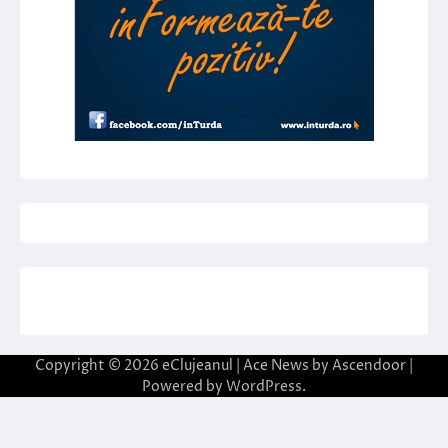
Copyright © 2026
eClujeanul
| Ace News by
Ascendoor
|
Powered by
WordPress
.