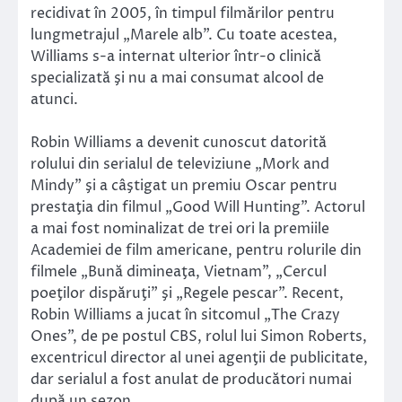
recidivat în 2005, în timpul filmărilor pentru
lungmetrajul „Marele alb”. Cu toate acestea,
Williams s-a internat ulterior într-o clinică
specializată şi nu a mai consumat alcool de
atunci.
Robin Williams a devenit cunoscut datorită
rolului din serialul de televiziune „Mork and
Mindy” şi a câştigat un premiu Oscar pentru
prestaţia din filmul „Good Will Hunting”. Actorul
a mai fost nominalizat de trei ori la premiile
Academiei de film americane, pentru rolurile din
filmele „Bună dimineaţa, Vietnam”, „Cercul
poeţilor dispăruţi” şi „Regele pescar”. Recent,
Robin Williams a jucat în sitcomul „The Crazy
Ones”, de pe postul CBS, rolul lui Simon Roberts,
excentricul director al unei agenţii de publicitate,
dar serialul a fost anulat de producători numai
după un sezon.