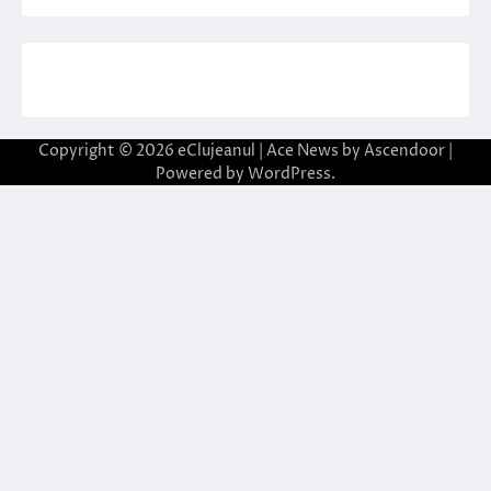
Copyright © 2026
eClujeanul
| Ace News by
Ascendoor
|
Powered by
WordPress
.