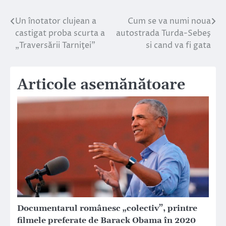
Un înotator clujean a
Cum se va numi noua
Navigare
castigat proba scurta a
autostrada Turda-Sebeş
în
„Traversării Tarniţei”
si cand va fi gata
articole
Articole asemănătoare
Documentarul românesc „colectiv”, printre
filmele preferate de Barack Obama în 2020