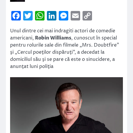
Facebook
Twitter
WhatsApp
LinkedIn
Messenger
Email
Copy
Link
Unul dintre cei mai indragiti actori de comedie
americani,
Robin Williams
, cunoscut în special
pentru rolurile sale din filmele „Mrs. Doubtfire”
şi „Cercul poeţilor dispăruţi”, a decedat la
domiciliul său şi se pare că este o sinucidere, a
anunţat luni poliţia