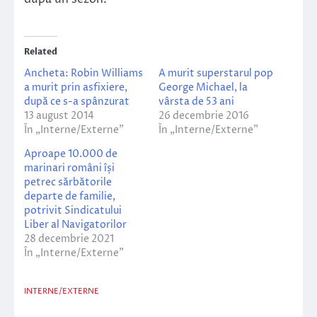
Related
Ancheta: Robin Williams
A murit superstarul pop
a murit prin asfixiere,
George Michael, la
după ce s-a spânzurat
vârsta de 53 ani
13 august 2014
26 decembrie 2016
În „Interne/Externe”
În „Interne/Externe”
Aproape 10.000 de
marinari români își
petrec sărbătorile
departe de familie,
potrivit Sindicatului
Liber al Navigatorilor
28 decembrie 2021
În „Interne/Externe”
INTERNE/EXTERNE