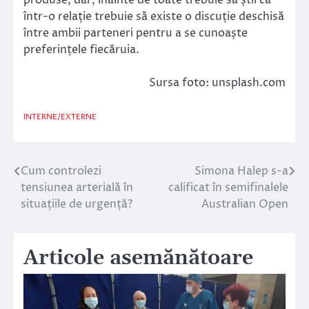
într-o relație trebuie să existe o discuție deschisă
între ambii parteneri pentru a se cunoaște
preferințele fiecăruia.
Sursa foto: unsplash.com
INTERNE/EXTERNE
Cum controlezi
Simona Halep s-a
Navigare
tensiunea arterială în
calificat în semifinalele
în
situațiile de urgență?
Australian Open
articole
Articole asemănătoare