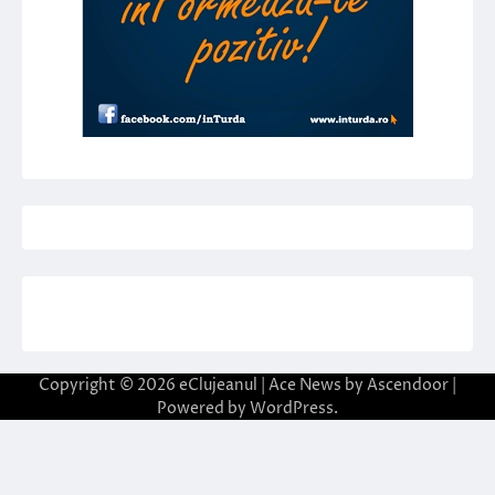
Copyright © 2026
eClujeanul
| Ace News by
Ascendoor
|
Powered by
WordPress
.