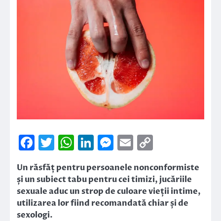
Facebook
Twitter
WhatsApp
LinkedIn
Messenger
Email
Copy
Link
Un răsfăț pentru persoanele nonconformiste
și un subiect tabu pentru cei timizi, jucăriile
sexuale aduc un strop de culoare vieții intime,
utilizarea lor fiind recomandată chiar și de
sexologi.