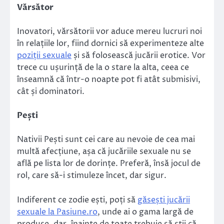
V
ă
rs
ă
tor
Inovatori, vărsătorii vor aduce mereu lucruri noi
în relațiile lor, fiind dornici să experimenteze alte
poziții sexuale
și să folosească jucării erotice. Vor
trece cu ușurință de la o stare la alta, ceea ce
înseamnă că într-o noapte pot fi atât submisivi,
cât și dominatori.
Pe
ș
ti
Nativii Pești sunt cei care au nevoie de cea mai
multă afecțiune, așa că jucăriile sexuale nu se
află pe lista lor de dorințe. Preferă, însă jocul de
rol, care să-i stimuleze încet, dar sigur.
Indiferent ce zodie ești, poți să
găsești jucării
sexuale la Pasiune.ro
, unde ai o gama largă de
produse, dar, înainte de toate trebuie să știi că